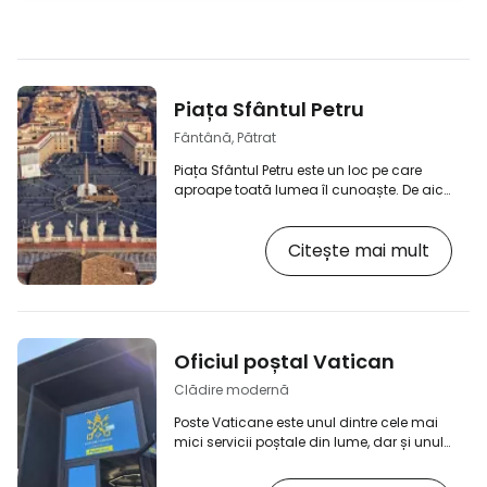
Piața Sfântul Petru
Fântână, Pătrat
Piața Sfântul Petru este un loc pe care
aproape toată lumea îl cunoaște. De aici
provin imaginile iconice ale
binecuvântărilor papale, ale alegerii unui
Citește mai mult
nou papă sau ale mulțimilor uriașe din
timpul evenimentelor bisericești majore. În
realitate, piața este chiar mai
impresionantă decât în fotografii. Spațiul
deschis imens înconjurat de colonada
lui Bernini poate găzdui mai mult de 300
Oficiul poștal Vatican
000 de persoane, creând unul dintre cele
mai monumentale…
Clădire modernă
Poste Vaticane este unul dintre cele mai
mici servicii poștale din lume, dar și unul
dintre cele mai renumite. Mulți turiști merg
aici pentru un singur lucru - pentru a