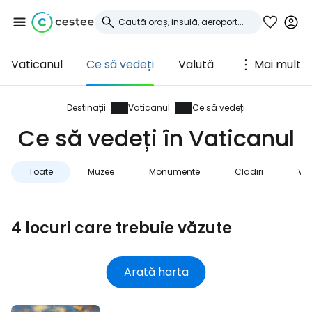
Vaticanul
Ce să vedeți
Valută
Mai mult
Conectați-vă la
Cestee
Destinații
Vaticanul
Ce să vedeți
Ce să vedeți în Vaticanul
... comunitatea mondială a călătorilor
Toate
Muzee
Monumente
Clădiri
Ved
Continuați cu Google
4 locuri care trebuie văzute
Continuați cu Facebook
Arată harta
Continuați cu e-mailul