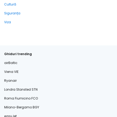
Cultură
Siguranța
Viza
Ghiduri trending
airBaltic
Viena VIE
Ryanair
Londra Stansted STN
Roma Fiumicino FCO
Milano-Bergamo BGY
easyJet