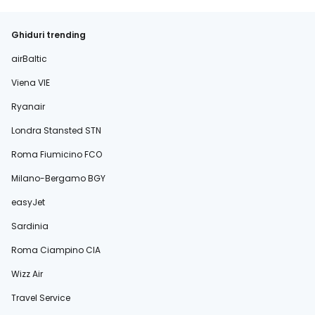
Ghiduri trending
airBaltic
Viena VIE
Ryanair
Londra Stansted STN
Roma Fiumicino FCO
Milano-Bergamo BGY
easyJet
Sardinia
Roma Ciampino CIA
Wizz Air
Travel Service