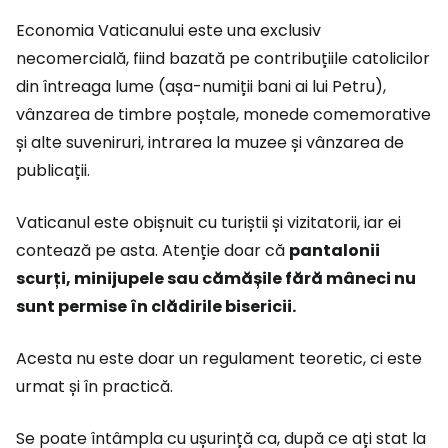
Economia Vaticanului este una exclusiv
necomercială, fiind bazată pe contribuțiile catolicilor
din întreaga lume (așa-numiții bani ai lui Petru),
vânzarea de timbre poștale, monede comemorative
și alte suveniruri, intrarea la muzee și vânzarea de
publicații.
Vaticanul este obișnuit cu turiștii și vizitatorii, iar ei
contează pe asta. Atenție doar că
pantalonii
scurți, minijupele sau cămășile fără mâneci nu
sunt permise în clădirile bisericii.
Acesta nu este doar un regulament teoretic, ci este
urmat și în practică.
Se poate întâmpla cu ușurință ca, după ce ați stat la