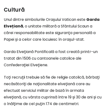
Cultură
Unul dintre simbolurile Orașului Vatican este
Garda
Elvețiană
, o unitate militară a Sfântului Scaun a
cărei responsabilitate este siguranța personală a
Papei și a celor care locuiesc în orașul-stat.
Garda Elvețiană Pontificală a fost creată printr-un
tratat din 1506 cu cantoanele catolice ale
Confederației Elvețiene.
Toți recruții trebuie să fie de religie catolică, bărbați
necăsătoriți de naționalitate elvețiană care au
efectuat serviciul militar de bază în armata
elvețiană, cu vârsta cuprinsă între 19 și 30 de ani și cu
o înălțime de cel puțin 174 de centimetri.