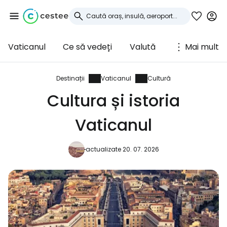
Vaticanul
Ce să vedeți
Valută
Mai mult
Conectați-vă la
Cestee
Destinații
Vaticanul
Cultură
Cultura și istoria
... comunitatea mondială a călătorilor
Vaticanul
Continuați cu Google
actualizate 20. 07. 2026
Continuați cu Facebook
Continuați cu e-mailul