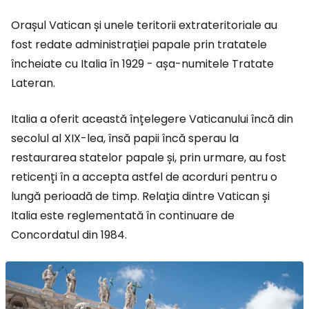
Orașul Vatican și unele teritorii extrateritoriale au
fost redate administrației papale prin tratatele
încheiate cu Italia în 1929 - așa-numitele Tratate
Lateran.
Italia a oferit această înțelegere Vaticanului încă din
secolul al XIX-lea, însă papii încă sperau la
restaurarea statelor papale și, prin urmare, au fost
reticenți în a accepta astfel de acorduri pentru o
lungă perioadă de timp. Relația dintre Vatican și
Italia este reglementată în continuare de
Concordatul din 1984.