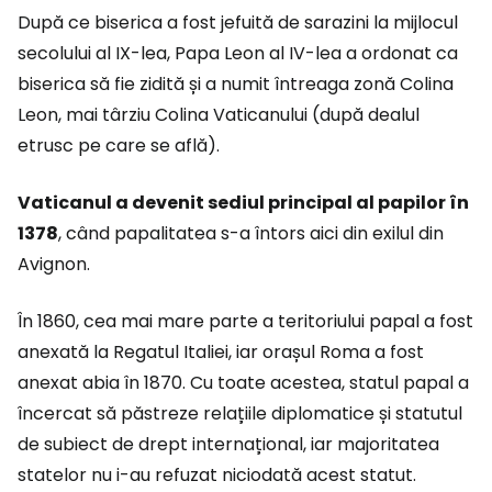
După ce biserica a fost jefuită de sarazini la mijlocul
secolului al IX-lea, Papa Leon al IV-lea a ordonat ca
biserica să fie zidită și a numit întreaga zonă Colina
Leon, mai târziu Colina Vaticanului (după dealul
etrusc pe care se află).
Vaticanul a devenit sediul principal al papilor în
1378
, când papalitatea s-a întors aici din exilul din
Avignon.
În 1860, cea mai mare parte a teritoriului papal a fost
anexată la Regatul Italiei, iar orașul Roma a fost
anexat abia în 1870. Cu toate acestea, statul papal a
încercat să păstreze relațiile diplomatice și statutul
de subiect de drept internațional, iar majoritatea
statelor nu i-au refuzat niciodată acest statut.