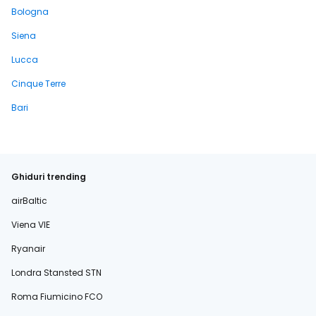
Bologna
Siena
Lucca
Cinque Terre
Bari
Ghiduri trending
airBaltic
Viena VIE
Ryanair
Londra Stansted STN
Roma Fiumicino FCO