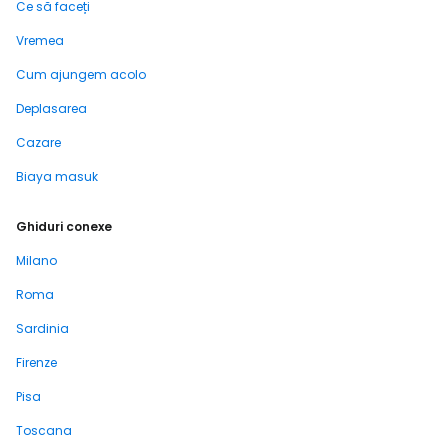
Ce să faceți
Vremea
Cum ajungem acolo
Deplasarea
Cazare
Biaya masuk
Ghiduri conexe
Milano
Roma
Sardinia
Firenze
Pisa
Toscana