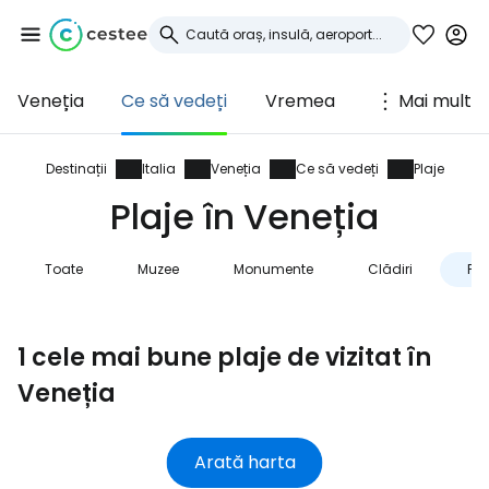
Veneția
Ce să vedeți
Vremea
Mai mult
Conectați-vă la
Cestee
Destinații
Italia
Veneția
Ce să vedeți
Plaje
Plaje în Veneția
... comunitatea mondială a călătorilor
Toate
Muzee
Monumente
Clădiri
Pla
Continuați cu Google
1 cele mai bune plaje de vizitat în
Continuați cu Facebook
Veneția
Arată harta
Continuați cu e-mailul