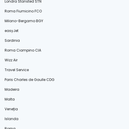
Londra Stansted STN
Roma Fiumicino FCO
Milano-Bergamo BGY
easyJet
Sardinia
Roma Ciampino CIA
Wizz Air
Travel Service
Paris Charles de Gaulle CDG
Madeira
Malta
Veneția
Islanda
Roma