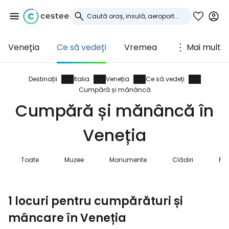
Veneția
Ce să vedeți
Vremea
Mai mult
Conectați-vă la
Cestee
Destinații
Italia
Veneția
Ce să vedeți
Cumpără și mănâncă
... comunitatea mondială a călătorilor
Cumpără și mănâncă în
Veneția
Continuați cu Google
Toate
Muzee
Monumente
Clădiri
Pla
Continuați cu Facebook
1 locuri pentru cumpărături și
mâncare în Veneția
Continuați cu e-mailul