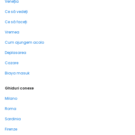
Veneția
Ce să vedeți
Ce să faceți
Vremea
Cum ajungem acolo
Deplasarea
Cazare
Biaya masuk
Ghiduri conexe
Milano
Roma
Sardinia
Firenze