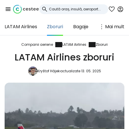
LATAM Airlines
Zboruri
Bagaje
Mai mult
Conectați-vă la
Cestee
Companii aeriene
LATAM Airlines
Zboruri
LATAM Airlines zboruri
... comunitatea mondială a călătorilor
Kryštof Hájek
actualizate 13. 05. 2025
Continuați cu Google
Continuați cu Facebook
Continuați cu e-mailul