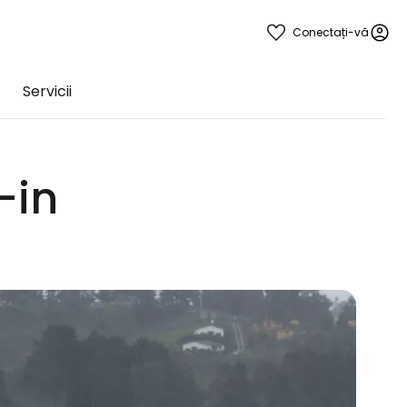
Conectați-vă
Servicii
-in