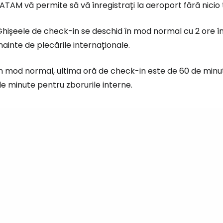
ATAM vă permite să vă înregistrați la aeroport fără nicio 
hișeele de check-in se deschid în mod normal cu 2 ore îna
nainte de plecările internaționale.
n mod normal, ultima oră de check-in este de 60 de minut
e minute pentru zborurile interne.
Conectați-v
... comunitatea mondială a călătorilo