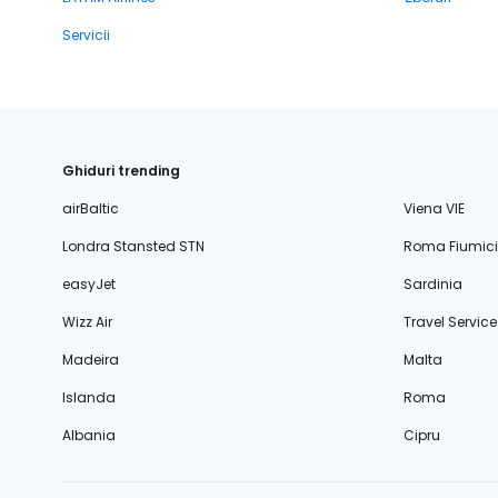
Servicii
Ghiduri trending
airBaltic
Viena VIE
Londra Stansted STN
Roma Fiumic
easyJet
Sardinia
Wizz Air
Travel Service
Madeira
Malta
Islanda
Roma
Albania
Cipru