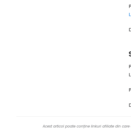
P
D
P
P
D
Acest articol poate conține linkuri afiliate din ca