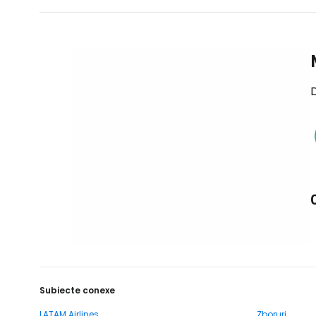
D
Subiecte conexe
LATAM Airlines
Zboruri