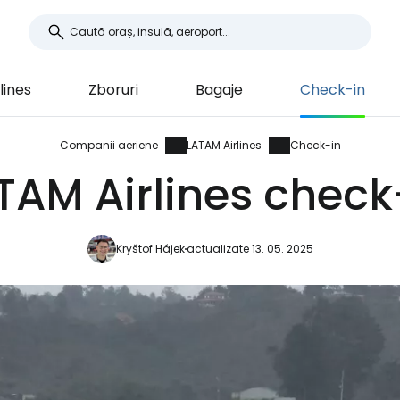
lines
Zboruri
Bagaje
Check-in
Companii aeriene
LATAM Airlines
Check-in
TAM Airlines check
Kryštof Hájek
actualizate 13. 05. 2025