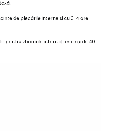
taxă.
inte de plecările interne și cu 3-4 ore
e pentru zborurile internaționale și de 40
ă la Cestee
r