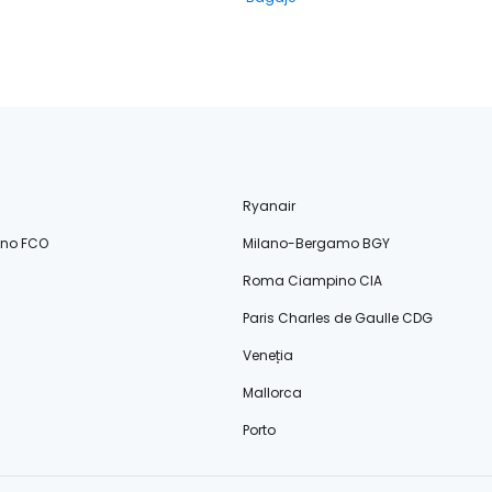
Ryanair
ino FCO
Milano-Bergamo BGY
Roma Ciampino CIA
Paris Charles de Gaulle CDG
Veneția
Mallorca
Porto