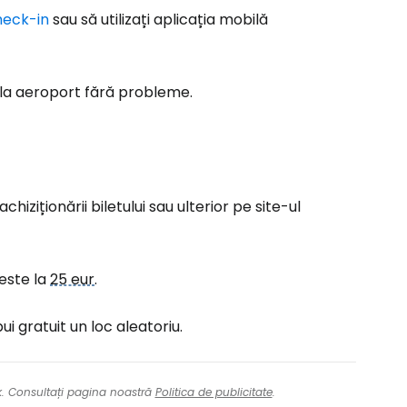
heck-in
sau să utilizați aplicația mobilă
 la aeroport fără probleme.
hiziționării biletului sau ulterior pe site-ul
 este la
25 eur
.
bui gratuit un loc aleatoriu.
nk. Consultați pagina noastră
Politica de publicitate
.