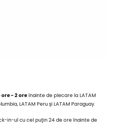
ntinuați cu Google
tinuați cu Facebook
inuați cu e-mailul
 ore - 2 ore
înainte de plecare la LATAM
lumbia, LATAM Peru și LATAM Paraguay.
k-in-ul cu cel puțin 24 de ore înainte de