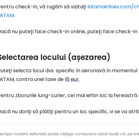
entru check-in, vă rugăm să vizitați
latamairlines.com/c
LATAM
.
acă nu puteți face check-in online, puteți face check-in
Selectarea locului (așezarea)
uteți selecta locul dvs. specific în aeronavă în momentul ac
LATAM, contra unei taxe de
16 eur
.
entru zborurile lung-curier, cel mai ieftin loc la fereastră
acă nu doriți să plătiți pentru un loc specific, vi se va atri
re echipa noastră editorială poate câștiga comisioane dacă faceți clic pe li