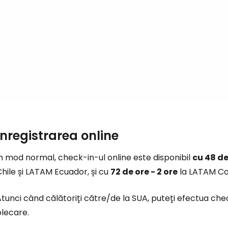
Co
Con
Cont
Înregistrarea online
n mod normal, check-in-ul online este disponibil
cu 48 de
hile și LATAM Ecuador, și cu
72 de ore - 2 ore
la LATAM Co
tunci când călătoriți către/de la SUA, puteți efectua chec
plecare.