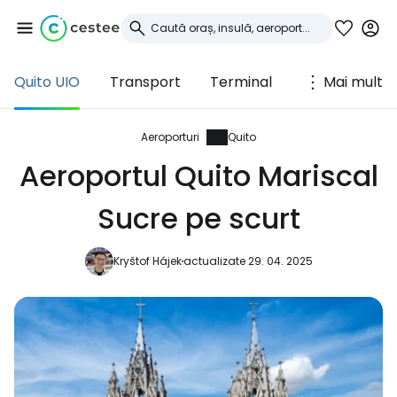
Quito UIO
Transport
Terminal
Mai mult
Conectați-vă la
Cestee
Aeroporturi
Quito
Aeroportul Quito Mariscal
... comunitatea mondială a călătorilor
Sucre pe scurt
Continuați cu Google
Kryštof Hájek
actualizate 29. 04. 2025
Continuați cu Facebook
Continuați cu e-mailul