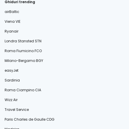
Ghiduri trending
airBaltic
Viena VIE
Ryanair
Londra Stansted STN
Roma Fiumicino FCO
Milano-Bergamo BGY
easyJet
Sardinia
Roma Ciampino CIA
Wizz Air
Travel Service
Paris Charles de Gaulle CDG