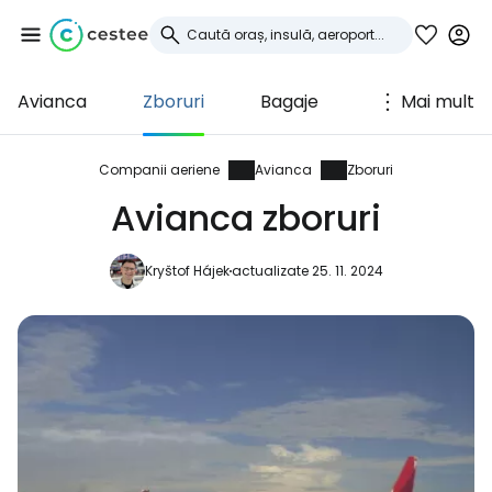
Avianca
Zboruri
Bagaje
Mai mult
Conectați-vă la
Cestee
Companii aeriene
Avianca
Zboruri
Avianca zboruri
... comunitatea mondială a călătorilor
Kryštof Hájek
actualizate 25. 11. 2024
Continuați cu Google
Continuați cu Facebook
Continuați cu e-mailul