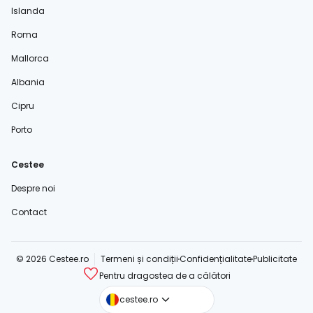
Islanda
Roma
Mallorca
Albania
Cipru
Porto
Cestee
Despre noi
Contact
© 2026 Cestee.ro
Termeni și condiții
Confidențialitate
Publicitate
Pentru dragostea de a călători
cestee.com
cestee.ro
cestee.sk