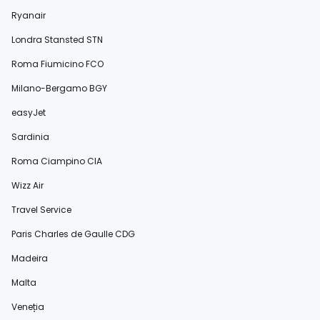
Ryanair
Londra Stansted STN
Roma Fiumicino FCO
Milano-Bergamo BGY
easyJet
Sardinia
Roma Ciampino CIA
Wizz Air
Travel Service
Paris Charles de Gaulle CDG
Madeira
Malta
Veneția