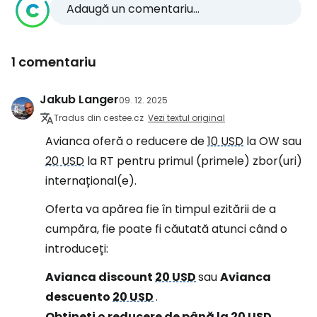
Adaugă un comentariu...
1 comentariu
Jakub Langer
09. 12. 2025
Tradus din cestee.cz
Vezi textul original
Avianca oferă o reducere de
10 USD
la OW sau
20 USD
la RT pentru primul (primele) zbor(uri)
internațional(e).
Oferta va apărea fie în timpul ezitării de a
cumpăra, fie poate fi căutată atunci când o
introduceți:
Avianca discount
20 USD
sau
Avianca
descuento
20 USD
.
Obțineți o reducere de până la
20 USD