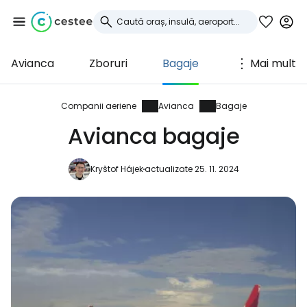
Avianca
Zboruri
Bagaje
Mai mult
Conectați-vă la
Cestee
Companii aeriene
Avianca
Bagaje
Avianca bagaje
... comunitatea mondială a călătorilor
Kryštof Hájek
actualizate 25. 11. 2024
Continuați cu Google
Continuați cu Facebook
Continuați cu e-mailul