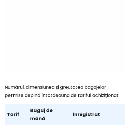
Numărul, dimensiunea și greutatea bagajelor
permise depind întotdeauna de tariful achiziționat.
Bagaj de
Tarif
Înregistrat
mână