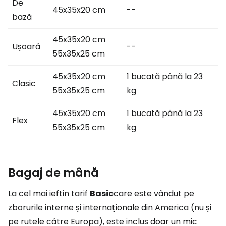
De
45x35x20 cm
--
bază
45x35x20 cm
Ușoară
--
55x35x25 cm
45x35x20 cm
1 bucată până la 23
Clasic
55x35x25 cm
kg
45x35x20 cm
1 bucată până la 23
Flex
55x35x25 cm
kg
Bagaj de mână
La cel mai ieftin tarif
Basic
care este vândut pe
zborurile interne și internaționale din America (nu și
pe rutele către Europa), este inclus doar un mic