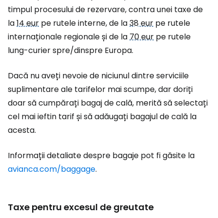
timpul procesului de rezervare, contra unei taxe de
la
14 eur
pe rutele interne, de la
38 eur
pe rutele
internaționale regionale și de la
70 eur
pe rutele
lung-curier spre/dinspre Europa.
Dacă nu aveți nevoie de niciunul dintre serviciile
suplimentare ale tarifelor mai scumpe, dar doriți
doar să cumpărați bagaj de cală, merită să selectați
cel mai ieftin tarif și să adăugați bagajul de cală la
acesta.
Informații detaliate despre bagaje pot fi găsite la
avianca.com/baggage
.
Taxe pentru excesul de greutate