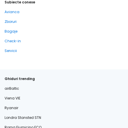
Subiecte conexe
Avianca
Zboruri
Bagaje
Check-in
Servicii
Ghiduri trending
airBaltic
Viena VIE
Ryanair
Londra Stansted STN
Roma Fiumicino FCO