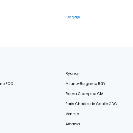
Bagaje
Ryanair
ino FCO
Milano-Bergamo BGY
Roma Ciampino CIA
Paris Charles de Gaulle CDG
Veneția
Albania