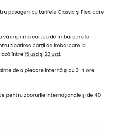
 pasagerii cu tarifele Classic și Flex, care
ru a vă imprima cartea de îmbarcare la
tru tipărirea cărții de îmbarcare la
riază între
15 usd
și
22 usd
.
ainte de o plecare internă și cu 3-4 ore
e pentru zborurile internaționale și de 40
ă la Cestee
r