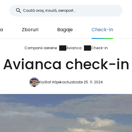
ca
Zboruri
Bagaje
Check-in
Companii aeriene
Avianca
Check-in
Avianca check-in
Kryštof Hájek
actualizate 25. 11. 2024