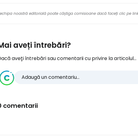
re echipa noastră editorială poate câștiga comisioane dacă faceți clic pe li
Mai aveți întrebări?
acă aveți întrebări sau comentarii cu privire la articolul...
Adaugă un comentariu...
0 comentarii