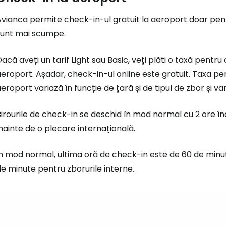
vianca permite check-in-ul gratuit la aeroport doar pentru
sunt mai scumpe.
acă aveți un tarif Light sau Basic, veți plăti o taxă pent
eroport. Așadar, check-in-ul online este gratuit. Taxa pen
eroport variază în funcție de țară și de tipul de zbor și va
irourile de check-in se deschid în mod normal cu 2 ore în
nainte de o plecare internațională.
n mod normal, ultima oră de check-in este de 60 de minut
e minute pentru zborurile interne.
Conectați-v
... comunitatea mondială a călătorilo