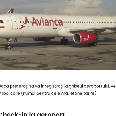
acă preferați să vă înregistrați la ghișeul aeroportului, veț
mbarcare (numai pentru cele mai ieftine tarife).
Check-in la aeroport