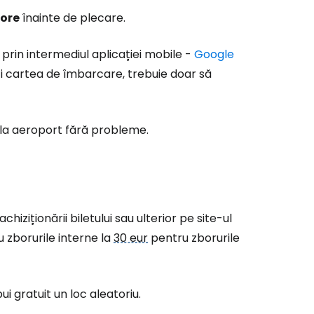
 ore
înainte de plecare.
prin intermediul aplicației mobile -
Google
ți cartea de îmbarcare, trebuie doar să
 la aeroport fără probleme.
hiziționării biletului sau ulterior pe site-ul
 zborurile interne la
30 eur
pentru zborurile
bui gratuit un loc aleatoriu.