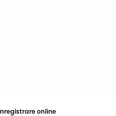
Co
Con
Cont
Înregistrare online