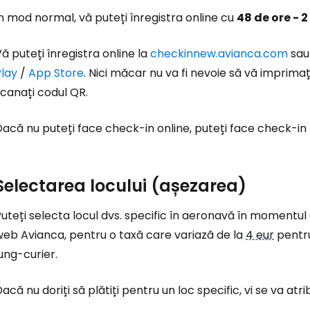
n mod normal, vă puteți înregistra online cu
48 de ore - 2
ă puteți înregistra online la
checkinnew.avianca.com
sau 
Play
/
App Store
. Nici măcar nu va fi nevoie să vă imprima
canați codul QR.
acă nu puteți face check-in online, puteți face check-in
Selectarea locului (așezarea)
uteți selecta locul dvs. specific în aeronavă în momentul ac
web Avianca, pentru o taxă care variază de la
4 eur
pentru
ung-curier.
acă nu doriți să plătiți pentru un loc specific, vi se va atri