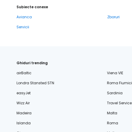
Subiecte conexe
Avianca
Zboruri
Servicii
Ghiduri trending
airBaltic
Viena VIE
Londra Stansted STN
Roma Fiumic
easyJet
Sardinia
Wizz Air
Travel Service
Madeira
Malta
Islanda
Roma