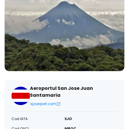
Aeroportul San Jose Juan
Santamaria
sjoairport.com
Cod IATA
SJO
Cod OACI
MROC