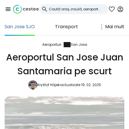
San Jose SJO
Transport
Mai mult
Conectați-vă la
Cestee
Aeroporturi
San Jose
Aeroportul San Jose Juan
... comunitatea mondială a călătorilor
Santamaria pe scurt
Continuați cu Google
Kryštof Hájek
actualizate 19. 02. 2025
Continuați cu Facebook
Continuați cu e-mailul