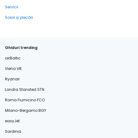
Servicii
Sosiri și plecări
Ghiduri trending
airBaltic
Viena VIE
Ryanair
Londra Stansted STN
Roma Fiumicino FCO
Milano-Bergamo BGY
easyJet
Sardinia