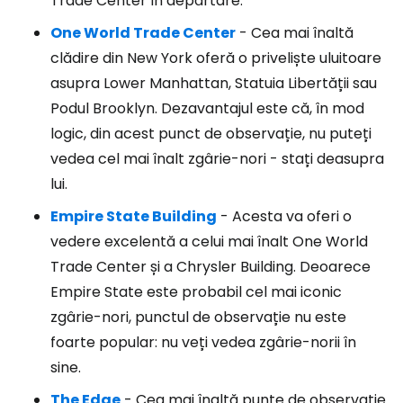
Trade Center în depărtare.
One World Trade Center
- Cea mai înaltă
clădire din New York oferă o priveliște uluitoare
asupra Lower Manhattan, Statuia Libertății sau
Podul Brooklyn. Dezavantajul este că, în mod
logic, din acest punct de observație, nu puteți
vedea cel mai înalt zgârie-nori - stați deasupra
lui.
Empire State Building
- Acesta va oferi o
vedere excelentă a celui mai înalt One World
Trade Center și a Chrysler Building. Deoarece
Empire State este probabil cel mai iconic
zgârie-nori, punctul de observație nu este
foarte popular: nu veți vedea zgârie-norii în
sine.
The Edge
- Cea mai înaltă punte de observație