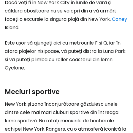
Dacă veți fi în New York City în lunile de vară și
căldura obositoare nu se va opri din a vă urmări,
faceți o excursie la singura plajă din New York,
Coney
Island.
Este ușor să ajungeți aici cu metrourile F și Q, iar în
afara plajelor nisipoase, vă puteți distra la Luna Park
și vă puteți plimba cu roller coasterul din lemn
Cyclone.
Meciuri sportive
New York și zona înconjurătoare găzduiesc unele
dintre cele mai mari cluburi sportive din întreaga
lume sportivă. Nu ratați meciurile de hochei ale
echipei New York Rangers, cu o atmosferă iconică la