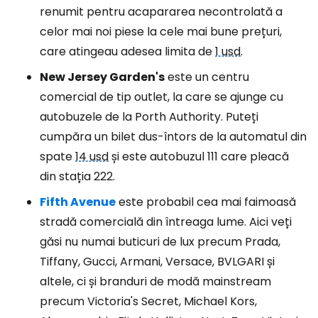
renumit pentru acapararea necontrolată a
celor mai noi piese la cele mai bune prețuri,
care atingeau adesea limita de
1 usd
.
New Jersey Garden's
este un centru
comercial de tip outlet, la care se ajunge cu
autobuzele de la Porth Authority. Puteți
cumpăra un bilet dus-întors de la automatul din
spate
14 usd
și este autobuzul 111 care pleacă
din stația 222.
Fifth Avenue
este probabil cea mai faimoasă
stradă comercială din întreaga lume. Aici veți
găsi nu numai buticuri de lux precum Prada,
Tiffany, Gucci, Armani, Versace, BVLGARI și
altele, ci și branduri de modă mainstream
precum Victoria's Secret, Michael Kors,