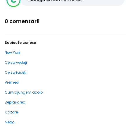
0 comentarii
Subiecte conexe
New York
Ce să vedeți
Ce să faceți
Vremea
Cum ajungem acolo
Deplasarea
Cazare
Metro