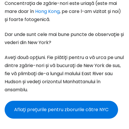
Concentrația de zgârie-nori este uriașă (este mai
mare doar în
Hong Kong
, pe care l-am vizitat și noi)
și foarte fotogenică.
Dar unde sunt cele mai bune puncte de observație și
vederi din New York?
Aveți două opțiuni. Fie plătiți pentru a vă urca pe unul
dintre zgârie-nori și vă bucurați de New York de sus,
fie vă plimbați de-a lungul malului East River sau
Hudson și vedeți orizontul Manhattanului în
ansamblu.
Aflați prețurile pentru zborurile către NYC