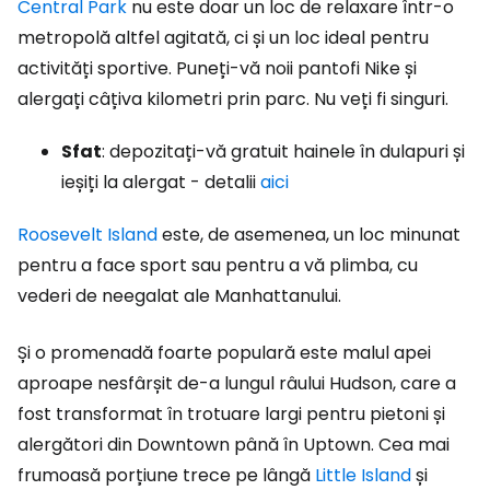
Central Park
nu este doar un loc de relaxare într-o
metropolă altfel agitată, ci și un loc ideal pentru
activități sportive. Puneți-vă noii pantofi Nike și
alergați câțiva kilometri prin parc. Nu veți fi singuri.
Sfat
: depozitați-vă gratuit hainele în dulapuri și
ieșiți la alergat - detalii
aici
Roosevelt Island
este, de asemenea, un loc minunat
pentru a face sport sau pentru a vă plimba, cu
vederi de neegalat ale Manhattanului.
Și o promenadă foarte populară este malul apei
aproape nesfârșit de-a lungul râului Hudson, care a
fost transformat în trotuare largi pentru pietoni și
alergători din Downtown până în Uptown. Cea mai
frumoasă porțiune trece pe lângă
Little Island
și