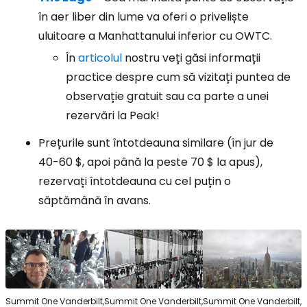
în aer liber din lume va oferi o priveliște
uluitoare a Manhattanului inferior cu OWTC.
În
articolul
nostru veți găsi informații
practice despre cum să vizitați puntea de
observație gratuit sau ca parte a unei
rezervări la Peak!
Prețurile sunt întotdeauna similare (în jur de
40-60 $, apoi până la peste 70 $ la apus),
rezervați întotdeauna cu cel puțin o
săptămână în avans.
Summit One Vanderbilt,
Summit One Vanderbilt,
Summit One Vanderbilt,