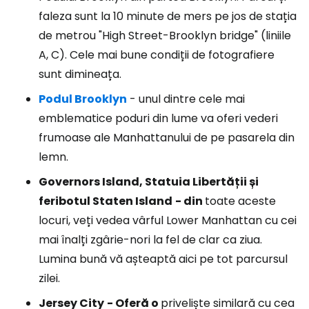
faleza sunt la 10 minute de mers pe jos de stația
de metrou "High Street-Brooklyn bridge" (liniile
A, C). Cele mai bune condiții de fotografiere
sunt dimineața.
Podul Brooklyn
- unul dintre cele mai
emblematice poduri din lume va oferi vederi
frumoase ale Manhattanului de pe pasarela din
lemn.
Governors Island, Statuia Libertății și
feribotul Staten Island
- din
toate aceste
locuri, veți vedea vârful Lower Manhattan cu cei
mai înalți zgârie-nori la fel de clar ca ziua.
Lumina bună vă așteaptă aici pe tot parcursul
zilei.
Jersey City
- Oferă o
priveliște similară cu cea