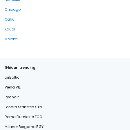
Chicago
Oahu
Kauai
Molokai
Ghiduri trending
airBaltic
Viena VIE
Ryanair
Londra Stansted STN
Roma Fiumicino FCO
Milano-Bergamo BGY