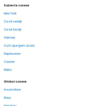
Subiecte conexe
New York
Ce să vedeți
Ce să faceți
Vremea
Cum ajungem acolo
Deplasarea
Cazare
Metro
Ghiduri conexe
Insula Mare
Maui
Honolulu