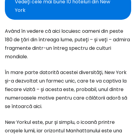
Vedeți cele mai bune 10 hoteluri din New
York
Având în vedere că aici locuiesc oameni din peste
180 de țări din întreaga lume, puteți – și veți – admira
fragmente dintr-un întreg spectru de culturi
mondiale.
În mare parte datorită acestei diversități, New York
și-a dezvoltat un farmec unic, care te va captiva la
fiecare vizită – și acesta este, probabil, unul dintre
numeroasele motive pentru care călătorii adoră să
se întoarcă aici.
New Yorkul este, pur și simplu, o icoană printre
orașele lumii, iar orizontul Manhattanului este una