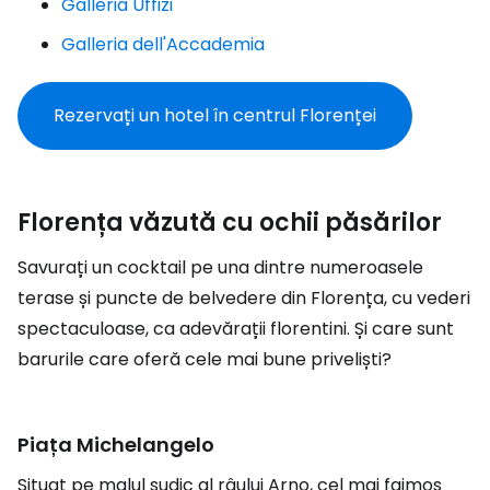
Galleria Uffizi
Galleria dell'Accademia
Rezervați un hotel în centrul Florenței
Florența văzută cu ochii păsărilor
Savurați un cocktail pe una dintre numeroasele
terase și puncte de belvedere din Florența, cu vederi
spectaculoase, ca adevărații florentini. Și care sunt
barurile care oferă cele mai bune priveliști?
Piața Michelangelo
Situat pe malul sudic al râului Arno, cel mai faimos