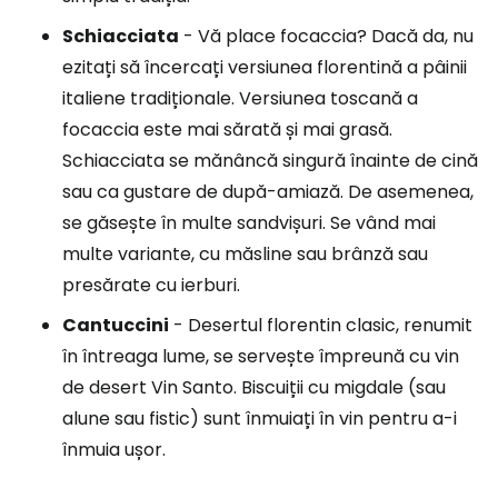
Schiacciata
- Vă place focaccia? Dacă da, nu
ezitați să încercați versiunea florentină a pâinii
italiene tradiționale. Versiunea toscană a
focaccia este mai sărată și mai grasă.
Schiacciata se mănâncă singură înainte de cină
sau ca gustare de după-amiază. De asemenea,
se găsește în multe sandvișuri. Se vând mai
multe variante, cu măsline sau brânză sau
presărate cu ierburi.
Cantuccini
- Desertul florentin clasic, renumit
în întreaga lume, se servește împreună cu vin
de desert Vin Santo. Biscuiții cu migdale (sau
alune sau fistic) sunt înmuiați în vin pentru a-i
înmuia ușor.