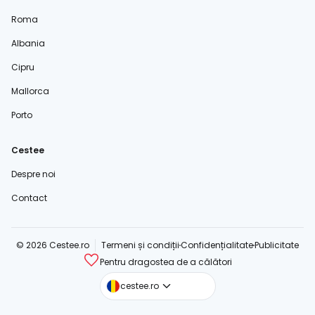
Roma
Albania
Cipru
Mallorca
Porto
Cestee
Despre noi
Contact
© 2026 Cestee.ro
Termeni și condiții
Confidențialitate
Publicitate
Pentru dragostea de a călători
cestee.com
cestee.ro
cestee.sk