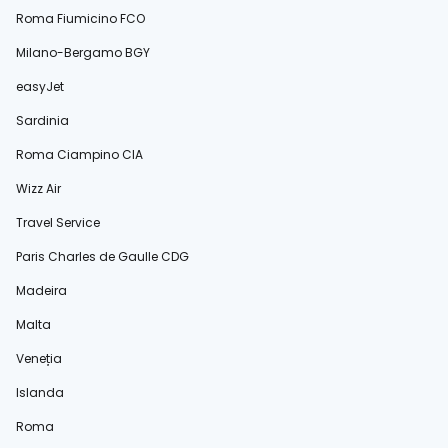
Roma Fiumicino FCO
Milano-Bergamo BGY
easyJet
Sardinia
Roma Ciampino CIA
Wizz Air
Travel Service
Paris Charles de Gaulle CDG
Madeira
Malta
Veneția
Islanda
Roma