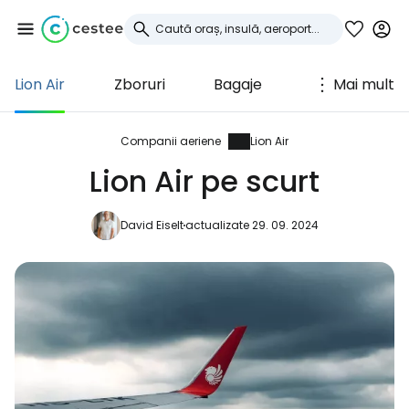
Lion Air
Zboruri
Bagaje
Mai mult
Conectați-vă la
Cestee
Companii aeriene
Lion Air
Lion Air pe scurt
... comunitatea mondială a călătorilor
David Eiselt
actualizate 29. 09. 2024
Continuați cu Google
Continuați cu Facebook
Continuați cu e-mailul