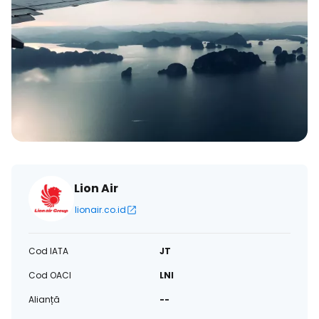
Lion Air
lionair.co.id
Cod IATA
JT
Cod OACI
LNI
Alianță
--