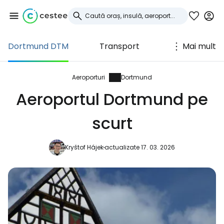
Dortmund DTM
Transport
Mai mult
Conectați-vă la
Cestee
Aeroporturi
Dortmund
Aeroportul Dortmund pe
... comunitatea mondială a călătorilor
scurt
Continuați cu Google
Kryštof Hájek
actualizate 17. 03. 2026
Continuați cu Facebook
Continuați cu e-mailul