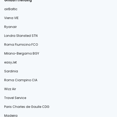
Ghiduri trending
airBaltic
Viena VIE
Ryanair
Londra Stansted STN
Roma Fiumicino FCO
Milano-Bergamo BGY
easyJet
Sardinia
Roma Ciampino CIA
Wizz Air
Travel Service
Paris Charles de Gaulle CDG
Madeira