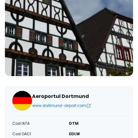
Aeroportul Dortmund
www.dortmund-airport.com
Cod IATA
DTM
Cod OACI
EDLW