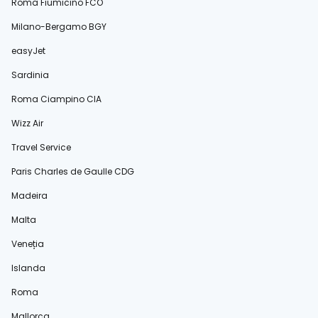
Roma Fiumicino FCO
Milano-Bergamo BGY
easyJet
Sardinia
Roma Ciampino CIA
Wizz Air
Travel Service
Paris Charles de Gaulle CDG
Madeira
Malta
Veneția
Islanda
Roma
Mallorca