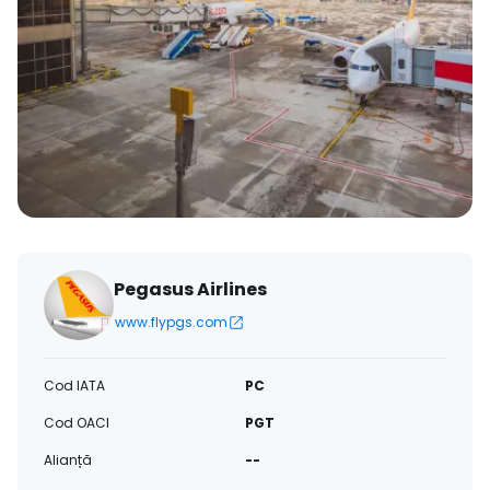
Pegasus Airlines
www.flypgs.com
Cod IATA
PC
Cod OACI
PGT
Alianță
--