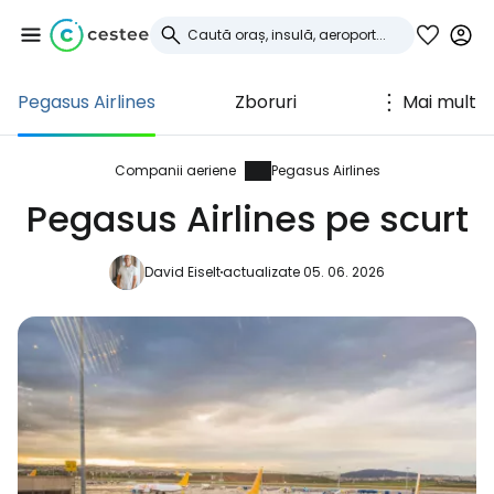
Pegasus Airlines
Zboruri
Mai mult
Conectați-vă la
Cestee
Companii aeriene
Pegasus Airlines
Pegasus Airlines pe scurt
... comunitatea mondială a călătorilor
David Eiselt
actualizate 05. 06. 2026
Continuați cu Google
Continuați cu Facebook
Continuați cu e-mailul