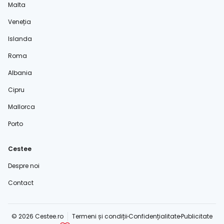
Malta
Veneția
Islanda
Roma
Albania
Cipru
Mallorca
Porto
Cestee
Despre noi
Contact
© 2026 Cestee.ro
Termeni și condiții
Confidențialitate
Publicitate