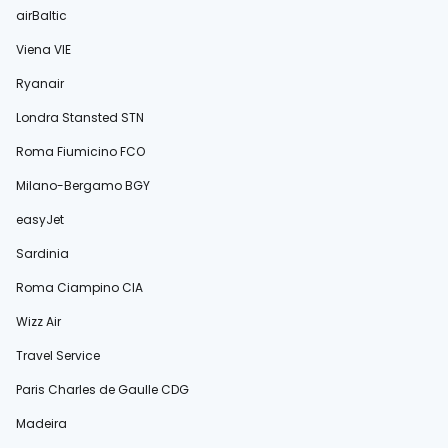
airBaltic
Viena VIE
Ryanair
Londra Stansted STN
Roma Fiumicino FCO
Milano-Bergamo BGY
easyJet
Sardinia
Roma Ciampino CIA
Wizz Air
Travel Service
Paris Charles de Gaulle CDG
Madeira