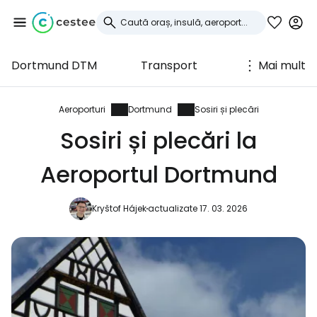
Dortmund DTM
Transport
Mai mult
Conectați-vă la
Cestee
Aeroporturi
Dortmund
Sosiri și plecări
Sosiri și plecări la
... comunitatea mondială a călătorilor
Aeroportul Dortmund
Continuați cu Google
Kryštof Hájek
actualizate 17. 03. 2026
Continuați cu Facebook
Continuați cu e-mailul