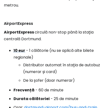
metrou.
AirportExpress
AirportExpress
circulă non-stop până la stația
centrală Dortmund.
10 eur
- 1 călătorie (nu se aplică alte bilete
regionale)
Distribuitor automat în stația de autobuz
(numerar și card)
De la șofer (doar numerar)
Frecvență
- 60 de minute
Durata călătoriei
- 25 de minute
Orar:
dortmund-airport.com/bus-and-train