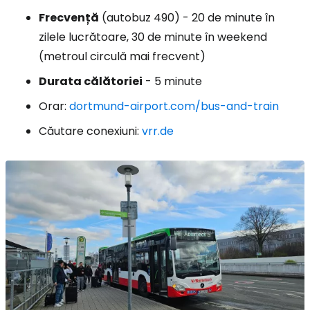
Frecvență
(autobuz 490) - 20 de minute în
zilele lucrătoare, 30 de minute în weekend
(metroul circulă mai frecvent)
Durata călătoriei
- 5 minute
Orar:
dortmund-airport.com/bus-and-train
Căutare conexiuni:
vrr.de