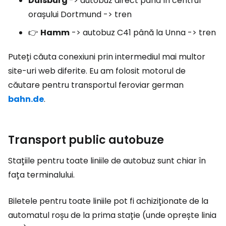
Duisburg
-> autobuz direct până în centrul
orașului Dortmund -> tren
👉
Hamm
-> autobuz C41 până la Unna -> tren
Puteți căuta conexiuni prin intermediul mai multor
site-uri web diferite. Eu am folosit motorul de
căutare pentru transportul feroviar german
bahn.de
.
Transport public autobuze
Stațiile pentru toate liniile de autobuz sunt chiar în
fața terminalului.
Biletele pentru toate liniile pot fi achiziționate de la
automatul roșu de la prima stație (unde oprește linia