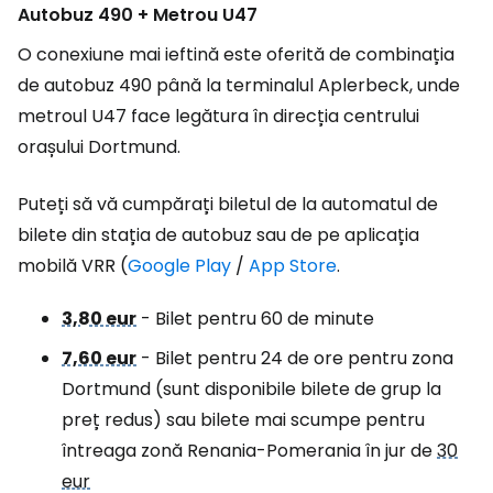
Autobuz 490 + Metrou U47
O conexiune mai ieftină este oferită de combinația
de autobuz 490 până la terminalul Aplerbeck, unde
metroul U47 face legătura în direcția centrului
orașului Dortmund.
Puteți să vă cumpărați biletul de la automatul de
bilete din stația de autobuz sau de pe aplicația
mobilă VRR (
Google Play
/
App Store
.
3,80 eur
- Bilet pentru 60 de minute
7,60 eur
- Bilet pentru 24 de ore pentru zona
Dortmund (sunt disponibile bilete de grup la
preț redus) sau bilete mai scumpe pentru
întreaga zonă Renania-Pomerania în jur de
30
eur