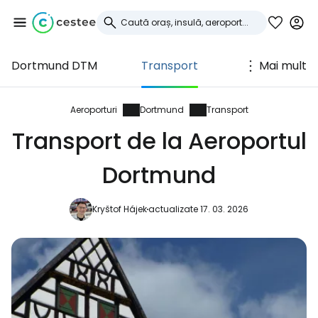
Dortmund DTM
Transport
Mai mult
Conectați-vă la
Cestee
Aeroporturi
Dortmund
Transport
Transport de la Aeroportul
... comunitatea mondială a călătorilor
Dortmund
Continuați cu Google
Kryštof Hájek
actualizate 17. 03. 2026
Continuați cu Facebook
Continuați cu e-mailul