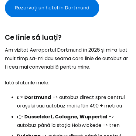
Rezervați un hotel în Dortmund
Ce linie să luați?
Am vizitat Aeroportul Dortmund în 2026 și mi-a luat
mult timp să-mi dau seama care linie de autobuz ar
fi cea mai convenabilă pentru mine.
Iată sfaturile mele:
👉
Dortmund
-> autobuz direct spre centrul
orașului sau autobuz mai ieftin 490 + metrou
👉
Düsseldorf, Cologne, Wuppertal
->
autobuz până la stația Holzwickede -> tren