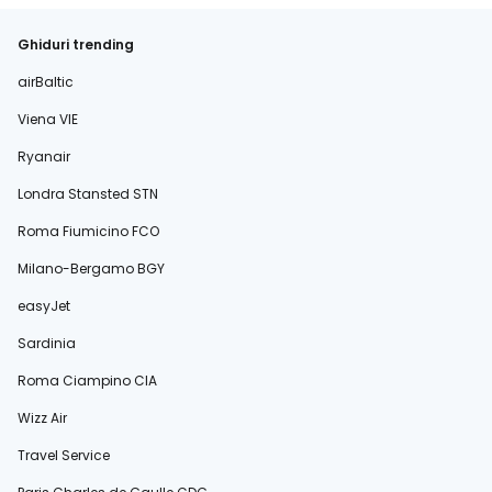
Ghiduri trending
airBaltic
Viena VIE
Ryanair
Londra Stansted STN
Roma Fiumicino FCO
Milano-Bergamo BGY
easyJet
Sardinia
Roma Ciampino CIA
Wizz Air
Travel Service