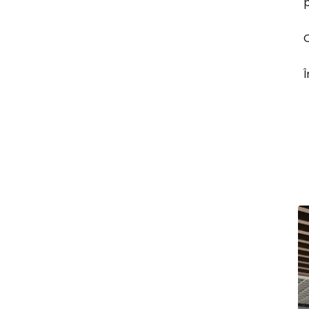
p
O
Î