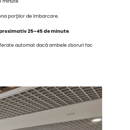
e minute.
zona porților de îmbarcare.
ă la Cestee
proximativ 25–45 de minute
.
r
nsferate automat dacă ambele zboruri fac
ntinuați cu Google
tinuați cu Facebook
inuați cu e-mailul