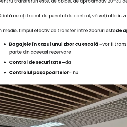
entru transferuri este, de obicei, de aproximativ 20–30 d
dată ce ați trecut de punctul de control, vă veți afla în 
Conectați-v
n medie, timpul efectiv de transfer între zboruri este
de a
... comunitatea mondială a călătorilo
Bagajele în cazul unui zbor cu escală –
vor fi tra
parte din aceeași rezervare
Co
Control de securitate –
da
Controlul pașapoartelor
– nu
Con
Cont