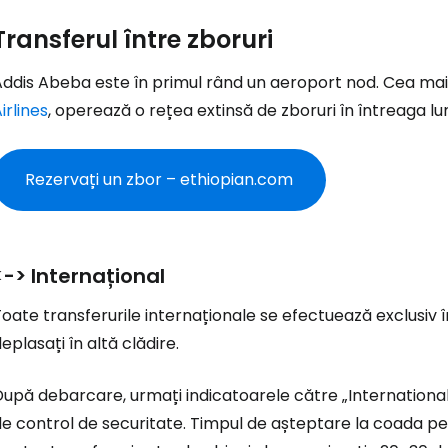
Transferul între zboruri
Addis Abeba este în primul rând un aeroport nod. Cea mai
irlines
, operează o rețea extinsă de zboruri în întreaga l
Rezervați un zbor – ethiopian.com
<-> Internațional
oate transferurile internaționale se efectuează exclusiv 
eplasați în altă clădire.
După debarcare, urmați indicatoarele către „
Internationa
e control de securitate. Timpul de așteptare la coada pe