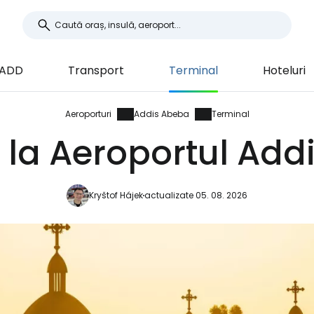
 ADD
Transport
Terminal
Hoteluri
Aeroporturi
Addis Abeba
Terminal
 la Aeroportul Ad
Kryštof Hájek
actualizate 05. 08. 2026