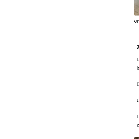
Gh
D
l
D
U
L
z