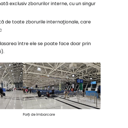
ată exclusiv zborurilor interne, cu un singur
tă de toate zborurile internaționale, care
c
lasarea între ele se poate face doar prin
).
Porți de îmbarcare