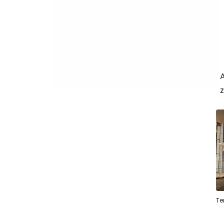
A
z
Te