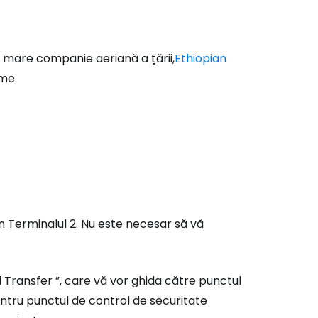
 mare companie aeriană a țării,
Ethiopian
ume.
în Terminalul 2. Nu este necesar să vă
l Transfer
”, care vă vor ghida către punctul
ntru punctul de control de securitate