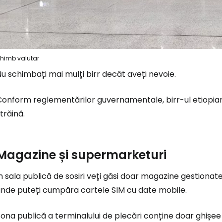
Conectați-v
himb valutar
... comunitatea mondială a călătorilo
u schimbați mai mulți birr decât aveți nevoie.
onform reglementărilor guvernamentale, birr-ul etiopian 
Co
trăină.
Con
Magazine și supermarketuri
n sala publică de sosiri veți găsi doar magazine gestionate
Cont
unde puteți cumpăra cartele SIM cu date mobile.
ona publică a terminalului de plecări conține doar ghișee 