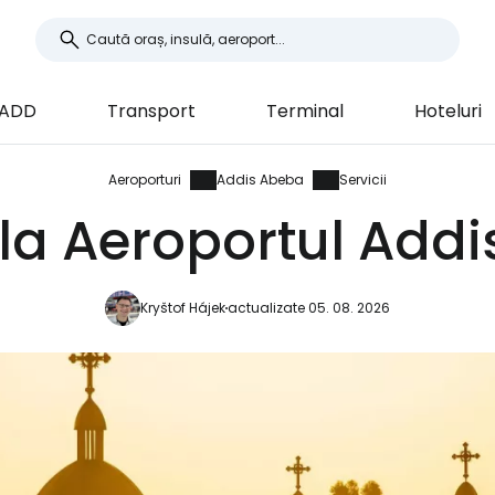
 ADD
Transport
Terminal
Hoteluri
Aeroporturi
Addis Abeba
Servicii
i la Aeroportul Add
Kryštof Hájek
actualizate 05. 08. 2026