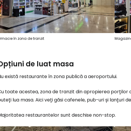
rmacie în zona de tranzit
Magazine
Opțiuni de luat masa
u există restaurante în zona publică a aeroportului.
Cu toate acestea, zona de tranzit din apropierea porțilo
uteți lua masa. Aici veți găsi cafenele, pub-uri și lanțuri 
Majoritatea restaurantelor sunt deschise non-stop.