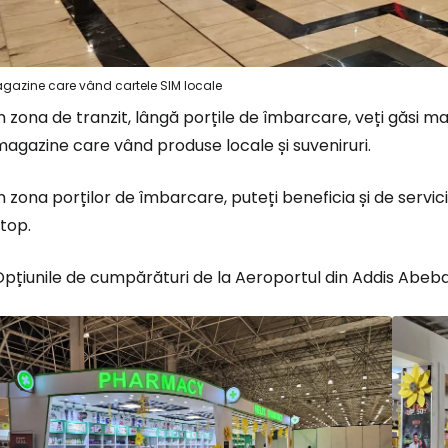
gazine care vând cartele SIM locale
n zona de tranzit, lângă porțile de îmbarcare, veți găsi m
agazine care vând produse locale și suveniruri.
n zona porților de îmbarcare, puteți beneficia și de servici
top.
pțiunile de cumpărături de la Aeroportul din Addis Abeba s