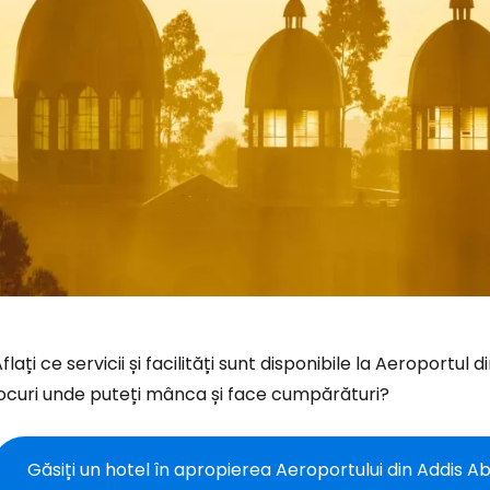
flați ce servicii și facilități sunt disponibile la Aeroport
locuri unde puteți mânca și face cumpărături?
Găsiți un hotel în apropierea Aeroportului din Addis 