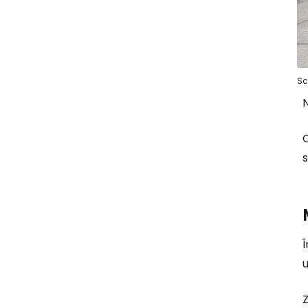
Sc
N
C
s
Î
Z