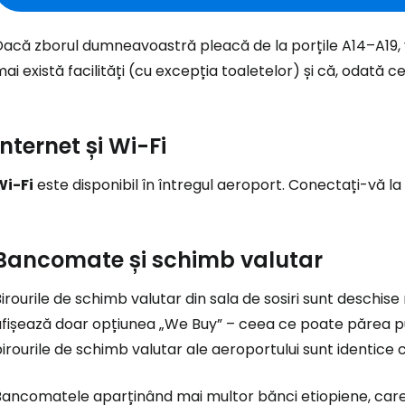
Dacă zborul dumneavoastră pleacă de la porțile A14–A19, 
ai există facilități (cu excepția toaletelor) și că, odată ce
Internet și Wi-Fi
Wi-Fi
este disponibil în întregul aeroport. Conectați-vă la
Bancomate și schimb valutar
irourile de schimb valutar din sala de sosiri sunt deschis
fișează doar opțiunea „We Buy” – ceea ce poate părea puț
irourile de schimb valutar ale aeroportului sunt identice 
Bancomatele aparținând mai multor bănci etiopiene, care