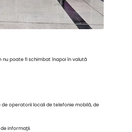
ă la Cestee
r
nu poate fi schimbat înapoi în valută
ntinuați cu Google
tinuați cu Facebook
 de operatorii locali de telefonie mobilă, de
inuați cu e-mailul
de informații.