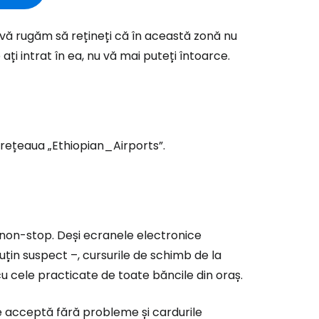
vă rugăm să rețineți că în această zonă nu
 ați intrat în ea, nu vă mai puteți întoarce.
 rețeaua „Ethiopian_Airports”.
e non-stop. Deși ecranele electronice
in suspect –, cursurile de schimb de la
cu cele practicate de toate băncile din oraș.
 acceptă fără probleme și cardurile