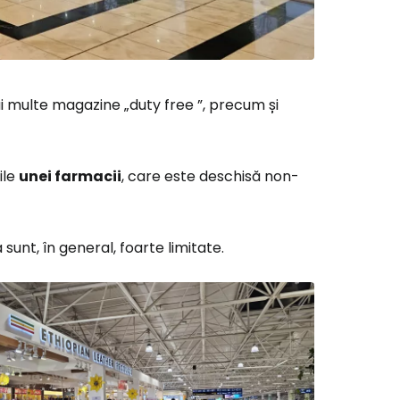
ai multe magazine „
duty free
”, precum și
ile
unei farmacii
, care este deschisă non-
unt, în general, foarte limitate.