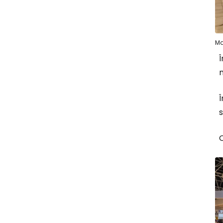
Ma
Î
m
Î
s
O