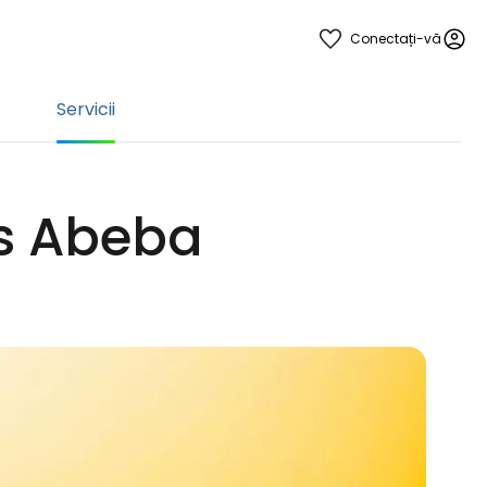
Conectați-vă
Servicii
is Abeba