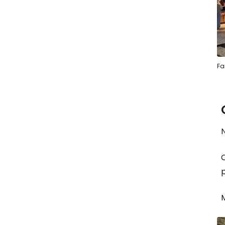
Fa
N
p