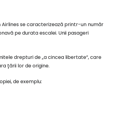
ă la Cestee
 Airlines se caracterizează printr-un număr
onavă pe durata escalei. Unii pasageri
r
itele drepturi de „a cincea libertate”, care
ntinuați cu Google
 țării lor de origine.
iopiei, de exemplu:
tinuați cu Facebook
inuați cu e-mailul