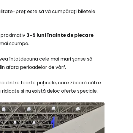
litate-preț este să vă cumpărați biletele
aproximativ
3–5 luni înainte de plecare
.
e mai scumpe.
 avea întotdeauna cele mai mari șanse să
 din afara perioadelor de vârf.
a dintre foarte puținele, care zboară către
 ridicate și nu există deloc oferte speciale.