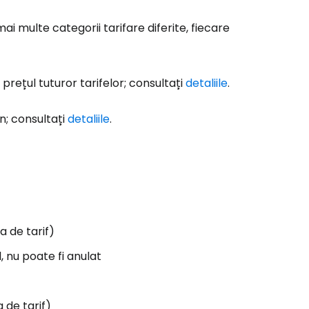
ai multe categorii tarifare diferite, fiecare
prețul tuturor tarifelor; consultați
detaliile
.
on; consultați
detaliile
.
a de tarif)
, nu poate fi anulat
 de tarif)