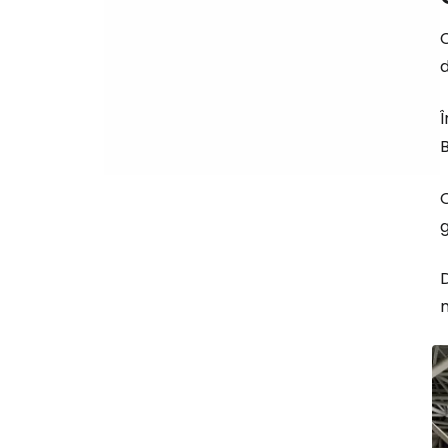
C
d
B
O
g
m