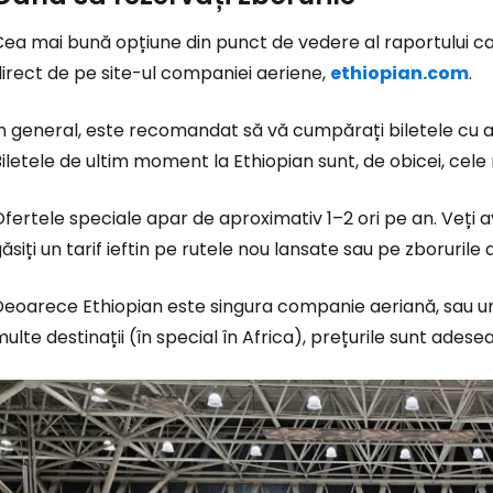
ea mai bună opțiune din punct de vedere al raportului ca
irect de pe site-ul companiei aeriene,
ethiopian.com
.
În general, este recomandat să vă cumpărați biletele cu 
iletele de ultim moment la Ethiopian sunt, de obicei, cel
fertele speciale apar de aproximativ 1–2 ori pe an. Veți
ăsiți un tarif ieftin pe rutele nou lansate sau pe zborurile
Deoarece Ethiopian este singura companie aeriană, sau un
ulte destinații (în special în Africa), prețurile sunt adesea