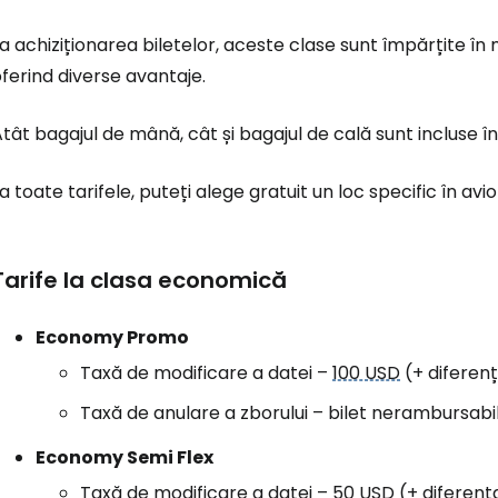
a achiziționarea biletelor, aceste clase sunt împărțite în m
ferind diverse avantaje.
tât bagajul de mână, cât și bagajul de cală sunt incluse în 
a toate tarifele, puteți alege gratuit un loc specific în avi
Tarife la clasa economică
Economy Promo
Taxă de modificare a datei –
100 USD
(+ diferenț
Taxă de anulare a zborului – bilet nerambursabil
Economy Semi Flex
Taxă de modificare a datei –
50 USD
(+ diferența