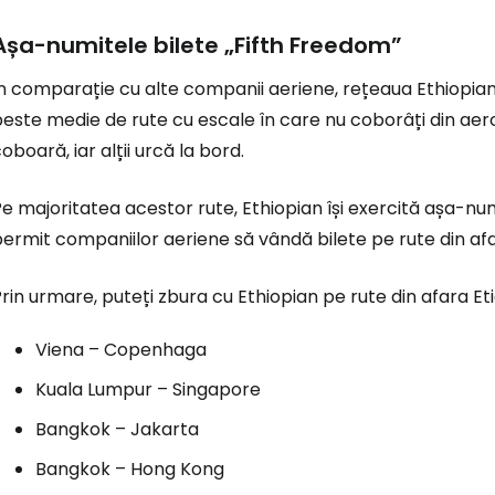
Așa-numitele bilete „Fifth Freedom”
Conectați-v
n comparație cu alte companii aeriene, rețeaua Ethiopian
este medie de rute cu escale în care nu coborâți din aer
oboară, iar alții urcă la bord.
... comunitatea mondială a călătorilo
e majoritatea acestor rute, Ethiopian își exercită așa-num
Co
ermit companiilor aeriene să vândă bilete pe rute din afara
rin urmare, puteți zbura cu Ethiopian pe rute din afara Et
Con
Viena – Copenhaga
Kuala Lumpur – Singapore
Cont
Bangkok – Jakarta
Bangkok – Hong Kong