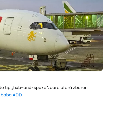
 de tip „hub-and-spoke”, care oferă zboruri
 Ababa ADD
.