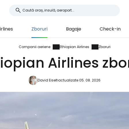
irlines
Zboruri
Bagaje
Check-in
Companii aeriene
Ethiopian Airlines
Zboruri
iopian Airlines zbo
David Eiselt
actualizate 05. 08. 2026