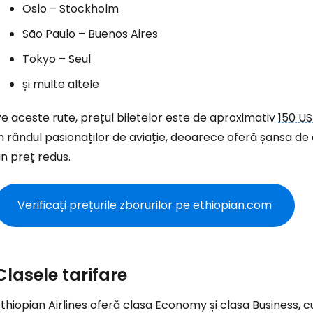
Oslo – Stockholm
São Paulo – Buenos Aires
Tokyo – Seul
și multe altele
e aceste rute, prețul biletelor este de aproximativ
150 U
n rândul pasionaților de aviație, deoarece oferă șansa de
n preț redus.
Verificați prețurile zborurilor pe ethiopian.com
Clasele tarifare
Ethiopian Airlines oferă clasa Economy și clasa Business