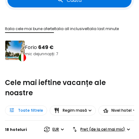
Caută
Italia cele mai bune oferte
Italia all inclusive
Italia last minute
Forio
649 €
mic dejun
nopți: 7
Cele mai ieftine vacanțe ale
noastre
Toate filtrele
Regim masă
Nivel hotel
EUR
Preț (de la cel mai mic)
18 hoteluri