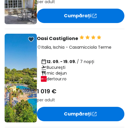
per adult
Cumpărați
Oasi Castiglione
Italia
,
Ischia
-
Casamicciola Terme
12. 09. - 19. 09.
/ 7 nopți
București
mic dejun
dertour.ro
1 019 €
per adult
Cumpărați