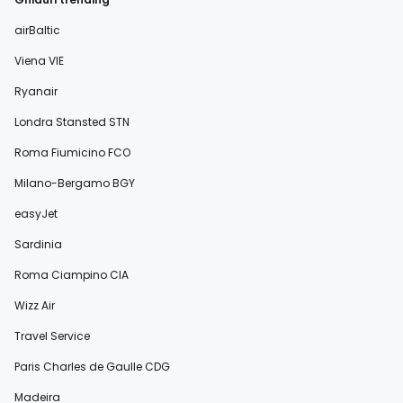
airBaltic
Viena VIE
Ryanair
Londra Stansted STN
Roma Fiumicino FCO
Milano-Bergamo BGY
easyJet
Sardinia
Roma Ciampino CIA
Wizz Air
Travel Service
Paris Charles de Gaulle CDG
Madeira