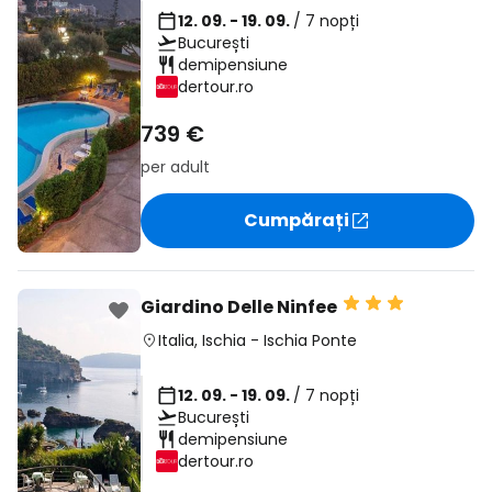
12. 09. - 19. 09.
/ 7 nopți
București
demipensiune
dertour.ro
739 €
per adult
Cumpărați
Giardino Delle Ninfee
Italia
,
Ischia
-
Ischia Ponte
12. 09. - 19. 09.
/ 7 nopți
București
demipensiune
dertour.ro