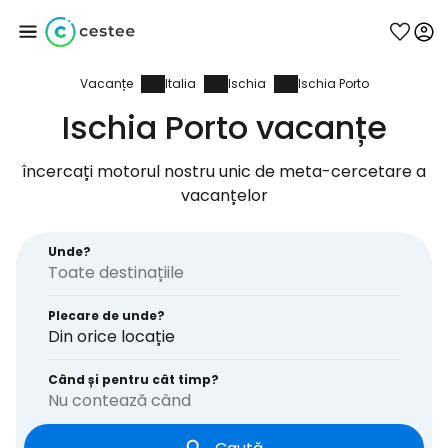
Vacanțe
Italia
Ischia
Ischia Porto
Conectați-vă la
Ischia Porto vacanțe
Cestee
încercați motorul nostru unic de meta-cercetare a
vacanțelor
... comunitatea mondială a călătorilor
Unde?
Continuați cu Google
Plecare de unde?
Din orice locație
Continuați cu Facebook
Când și pentru cât timp?
Nu contează când
Continuați cu e-mailul