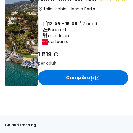
Italia
,
Ischia
-
Ischia Porto
12. 09. - 19. 09.
/ 7 nopți
București
mic dejun
dertour.ro
1 519 €
per adult
Cumpărați
Ghiduri trending