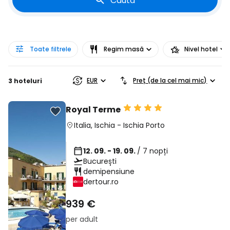
Caută
Toate filtrele
Regim masă
Nivel hotel
EUR
Preț (de la cel mai mic)
3 hoteluri
Royal Terme
Italia
,
Ischia
-
Ischia Porto
12. 09. - 19. 09.
/ 7 nopți
București
demipensiune
dertour.ro
939 €
per adult