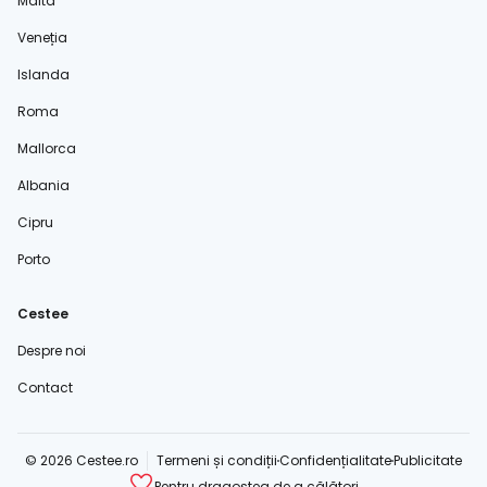
Malta
Veneția
Islanda
Roma
Mallorca
Albania
Cipru
Porto
Cestee
Despre noi
Contact
© 2026 Cestee.ro
Termeni și condiții
Confidențialitate
Publicitate
Pentru dragostea de a călători