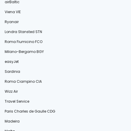
airBaltic
Viena VIE
Ryanair
Londra Stansted STN
Roma Fiumicino FCO
Milano-Bergamo BGY
easyJet
Sardinia
Roma Ciampino CIA
Wizz Air
Travel Service
Paris Charles de Gaulle CDG
Madeira