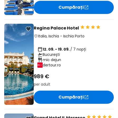
Cumpărați
Regina Palace Hotel
Italia
,
Ischia
-
Ischia Porto
12. 09. - 19. 09.
/ 7 nopți
București
mic dejun
dertour.ro
989 €
per adult
Cumpărați
Grand Hotel IL Moresco