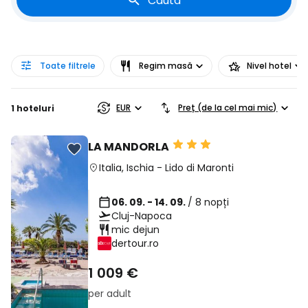
Caută
Toate filtrele
Regim masă
Nivel hotel
EUR
Preț (de la cel mai mic)
1 hoteluri
LA MANDORLA
Italia
,
Ischia
-
Lido di Maronti
06. 09. - 14. 09.
/ 8 nopți
Cluj-Napoca
mic dejun
dertour.ro
1 009 €
per adult