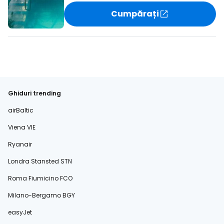
Cumpărați
Ghiduri trending
airBaltic
Viena VIE
Ryanair
Londra Stansted STN
Roma Fiumicino FCO
Milano-Bergamo BGY
easyJet