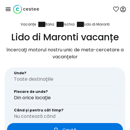
Vacanțe
Italia
Ischia
Lido di Maronti
Conectați-vă la
Lido di Maronti vacanțe
Cestee
încercați motorul nostru unic de meta-cercetare a
vacanțelor
... comunitatea mondială a călătorilor
Unde?
Continuați cu Google
Plecare de unde?
Din orice locație
Continuați cu Facebook
Când și pentru cât timp?
Nu contează când
Continuați cu e-mailul