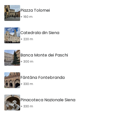
Piazza Tolomei
+ 160 m
Catedrala din Siena
+ 220 m
Banca Monte dei Paschi
+ 300 m
Fântâna Fontebranda
+ 330 m
Pinacoteca Nazionale Siena
+ 330 m