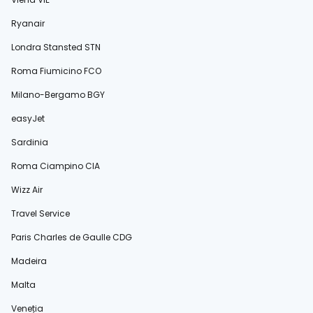
Ryanair
Londra Stansted STN
Roma Fiumicino FCO
Milano-Bergamo BGY
easyJet
Sardinia
Roma Ciampino CIA
Wizz Air
Travel Service
Paris Charles de Gaulle CDG
Madeira
Malta
Veneția