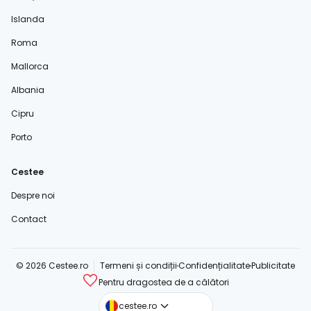
Islanda
Roma
Mallorca
Albania
Cipru
Porto
Cestee
Despre noi
Contact
© 2026 Cestee.ro
Termeni și condiții
Confidențialitate
Publicitate
Pentru dragostea de a călători
cestee.com
cestee.ro