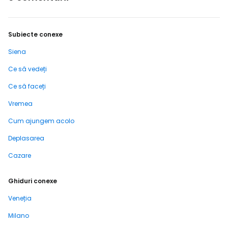
Subiecte conexe
Siena
Ce să vedeți
Ce să faceți
Vremea
Cum ajungem acolo
Deplasarea
Cazare
Ghiduri conexe
Veneția
Milano