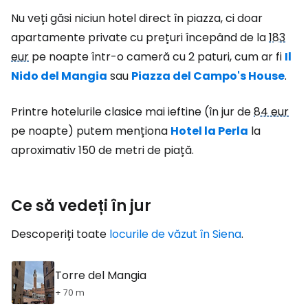
Nu veți găsi niciun hotel direct în piazza, ci doar
apartamente private cu prețuri începând de la
183
eur
pe noapte într-o cameră cu 2 paturi, cum ar fi
Il
Nido del Mangia
sau
Piazza del Campo's House
.
Printre hotelurile clasice mai ieftine (în jur de
84 eur
pe noapte) putem menționa
Hotel la Perla
la
aproximativ 150 de metri de piață.
Ce să vedeți în jur
Descoperiți toate
locurile de văzut în Siena
.
Torre del Mangia
+ 70 m