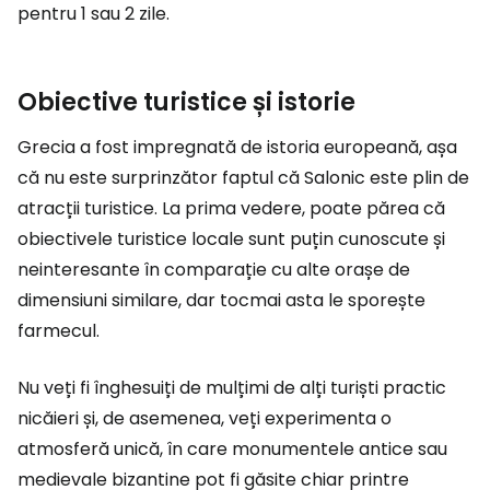
pentru 1 sau 2 zile.
Obiective turistice și istorie
Grecia a fost impregnată de istoria europeană, așa
că nu este surprinzător faptul că Salonic este plin de
atracții turistice. La prima vedere, poate părea că
obiectivele turistice locale sunt puțin cunoscute și
neinteresante în comparație cu alte orașe de
dimensiuni similare, dar tocmai asta le sporește
farmecul.
Nu veți fi înghesuiți de mulțimi de alți turiști practic
nicăieri și, de asemenea, veți experimenta o
atmosferă unică, în care monumentele antice sau
medievale bizantine pot fi găsite chiar printre