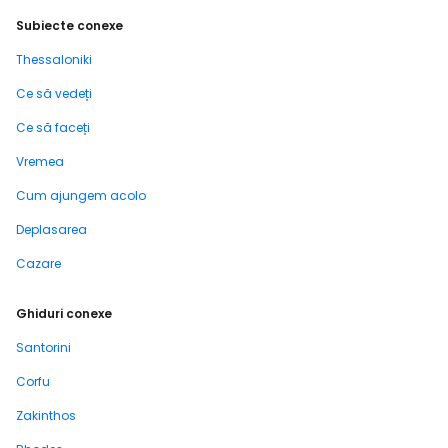
Subiecte conexe
Thessaloniki
Ce să vedeți
Ce să faceți
Vremea
Cum ajungem acolo
Deplasarea
Cazare
Ghiduri conexe
Santorini
Corfu
Zakinthos