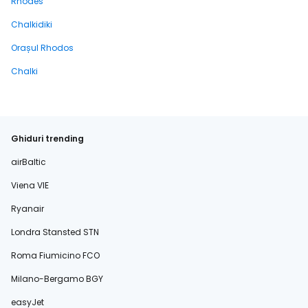
Rhodes
Chalkidiki
Orașul Rhodos
Chalki
Ghiduri trending
airBaltic
Viena VIE
Ryanair
Londra Stansted STN
Roma Fiumicino FCO
Milano-Bergamo BGY
easyJet