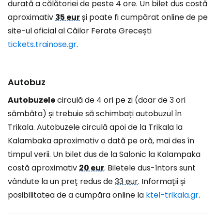
durată a călătoriei de peste 4 ore. Un bilet dus costă
aproximativ
35 eur
și poate fi cumpărat online de pe
site-ul oficial al Căilor Ferate Grecești
tickets.trainose.gr
.
Autobuz
Autobuzele
circulă de 4 ori pe zi (doar de 3 ori
sâmbăta) și trebuie să schimbați autobuzul în
Trikala. Autobuzele circulă apoi de la Trikala la
Kalambaka aproximativ o dată pe oră, mai des în
timpul verii. Un bilet dus de la Salonic la Kalampaka
costă aproximativ
20 eur
.
Biletele dus-întors sunt
vândute la un preț redus de
33 eur
. Informații și
posibilitatea de a cumpăra online la
ktel-trikala.gr
.