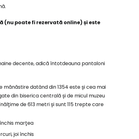
nă.
 (nu poate fi rezervată online) și este
n haine decente, adică întotdeauna pantaloni
 mănăstire datând din 1354 este și cea mai
gate din biserica centrală și de micul muzeu
ălțime de 613 metri și sunt 115 trepte care
, închis marțea
uri, joi închis