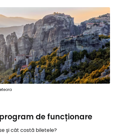
ă la Cestee
r
ntinuați cu Google
eteora
tinuați cu Facebook
și program de funcționare
inuați cu e-mailul
e și cât costă biletele?