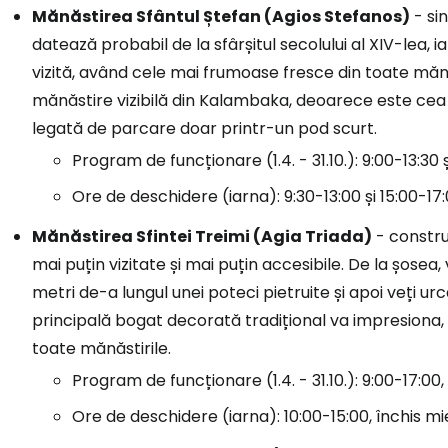
Mănăstirea Sfântul Ștefan (Agios Stefanos)
- si
datează probabil de la sfârșitul secolului al XIV-lea, 
vizită, având cele mai frumoase fresce din toate mănă
mănăstire vizibilă din Kalambaka, deoarece este cea m
legată de parcare doar printr-un pod scurt.
Program de funcționare (1.4. - 31.10.): 9:00-13:30 ș
Ore de deschidere (iarna): 9:30-13:00 și 15:00-17:
Mănăstirea Sfintei Treimi (Agia Triada)
- construi
mai puțin vizitate și mai puțin accesibile. De la șose
metri de-a lungul unei poteci pietruite și apoi veți ur
principală bogat decorată tradițional va impresiona, 
toate mănăstirile.
Program de funcționare (1.4. - 31.10.): 9:00-17:00, 
Ore de deschidere (iarna): 10:00-15:00, închis mier