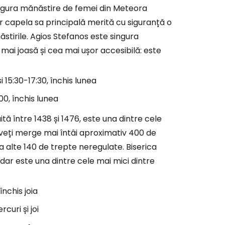
ngura mănăstire de femei din Meteora
iar capela sa principală merită cu siguranță o
stirile. Agios Stefanos este singura
ai joasă și cea mai ușor accesibilă: este
i 15:30-17:30, închis lunea
00, închis lunea
tă între 1438 și 1476, este una dintre cele
a, veți merge mai întâi aproximativ 400 de
ca alte 140 de trepte neregulate. Biserica
dar este una dintre cele mai mici dintre
închis joia
curi și joi