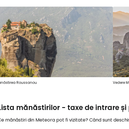
Conectați-v
... comunitatea mondială a călătorilo
Co
năstirea Roussanou
Vedere M
Con
Lista mănăstirilor - taxe de intrare 
Cont
e mănăstiri din Meteora pot fi vizitate? Când sunt deschis