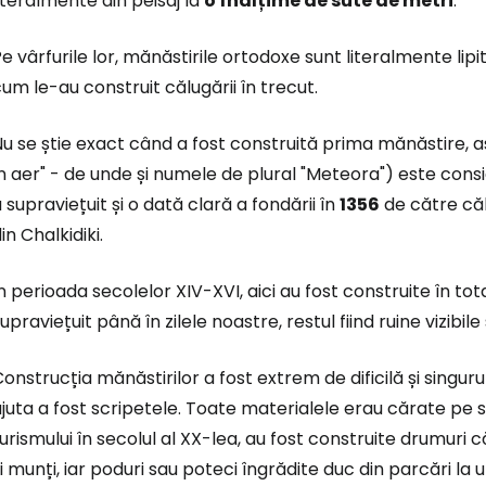
iteralmente din peisaj la
o înălțime de sute de metri
.
e vârfurile lor, mănăstirile ortodoxe sunt literalmente lip
um le-au construit călugării în trecut.
u se știe exact când a fost construită prima mănăstire, 
n aer" - de unde și numele de plural "Meteora") este consi
 supraviețuit și o dată clară a fondării în
1356
de către căl
in Chalkidiki.
n perioada secolelor XIV-XVI, aici au fost construite în tot
upraviețuit până în zilele noastre, restul fiind ruine vizibile
onstrucția mănăstirilor a fost extrem de dificilă și singur
juta a fost scripetele. Toate materialele erau cărate pe s
urismului în secolul al XX-lea, au fost construite drumuri 
i munți, iar poduri sau poteci îngrădite duc din parcări la 