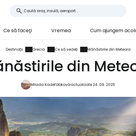
Ce să faceți
Vremea
Cum ajungem acol
Destinații
Grecia
Ce să vedeți
Mănăstirile din Meteora
năstirile din Mete
Milada Kadeřábková
actualizate 24. 09. 2025