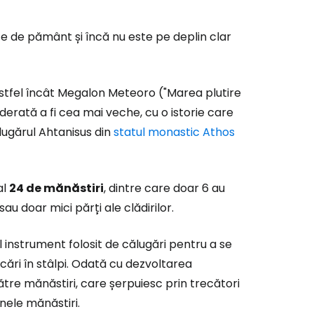
ite de pământ și încă nu este pe deplin clar
astfel încât Megalon Meteoro ("Marea plutire
derată a fi cea mai veche, cu o istorie care
ugărul Ahtanisus din
statul monastic Athos
al
24 de mănăstiri
, dintre care doar 6 au
 sau doar mici părți ale clădirilor.
ul instrument folosit de călugări pentru a se
cări în stâlpi. Odată cu dezvoltarea
către mănăstiri, care șerpuiesc prin trecători
unele mănăstiri.