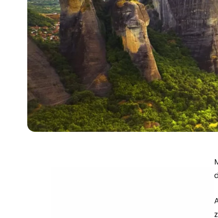
M
d
A
z