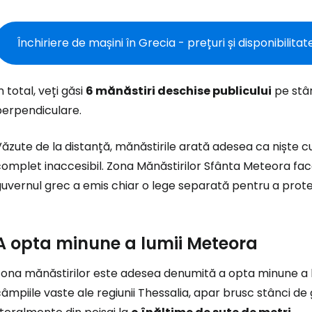
Închiriere de mașini în Grecia - prețuri și disponibilitat
n total, veți găsi
6 mănăstiri deschise publicului
pe stâ
perpendiculare.
ăzute de la distanță, mănăstirile arată adesea ca niște c
omplet inaccesibil. Zona Mănăstirilor Sfânta Meteora fac
uvernul grec a emis chiar o lege separată pentru a proteja
A opta minune a lumii Meteora
ona mănăstirilor este adesea denumită a opta minune a lu
âmpiile vaste ale regiunii Thessalia, apar brusc stânci de