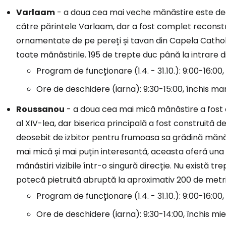
Varlaam
- a doua cea mai veche mănăstire este dedic
către părintele Varlaam, dar a fost complet reconstruit
ornamentate de pe pereți și tavan din Capela Cathol
toate mănăstirile. 195 de trepte duc până la intrare d
Program de funcționare (1.4. - 31.10.): 9:00-16:00,
Ore de deschidere (iarna): 9:30-15:00, închis ma
Roussanou
- a doua cea mai mică mănăstire a fost co
al XIV-lea, dar biserica principală a fost construită de
deosebit de izbitor pentru frumoasa sa grădină măn
mai mică și mai puțin interesantă, aceasta oferă una d
mănăstiri vizibile într-o singură direcție. Nu există t
potecă pietruită abruptă la aproximativ 200 de metr
Program de funcționare (1.4. - 31.10.): 9:00-16:00
Ore de deschidere (iarna): 9:30-14:00, închis mie