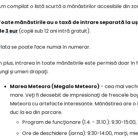
m compilat o listă scurtă a mănăstirilor accesibile din zo
Toate mănăstirile au o taxă de intrare separată la ușă
de
3 eur
(copiii sub 12 ani intră gratuit).
Plata se poate face numai în numerar.
n plus, intrarea în toate mănăstirile este permisă doar î
ungi și umeri drapați.
Marea Meteora (Megalo Meteoro)
- cea mai veche
mare. Veți fi deosebit de impresionați de frescele bo
Meteora cu artefacte interesante. Mănăstirea are o în
duc la ea din parcare.
Program de funcționare (1.4. - 31.10.): 9:30-15:00
Ore de deschidere (iarna): 9:30-14:00, marți, mierc