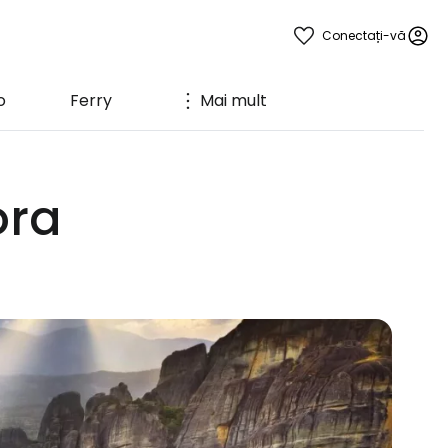
Conectați-vă
o
Ferry
Mai mult
ora