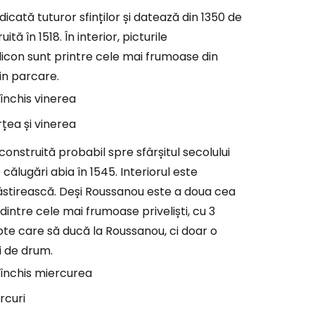
ată tuturor sfinților și datează din 1350 de
ă în 1518. În interior, picturile
icon sunt printre cele mai frumoase din
in parcare.
 închis vinerea
rțea și vinerea
nstruită probabil spre sfârșitul secolului
 călugări abia în 1545. Interiorul este
ăstirească. Deși Roussanou este a doua cea
intre cele mai frumoase priveliști, cu 3
repte care să ducă la Roussanou, ci doar o
i de drum.
, închis miercurea
rcuri