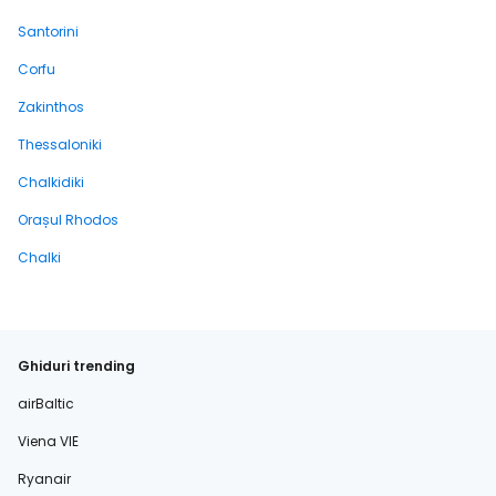
Santorini
Corfu
Zakinthos
Thessaloniki
Chalkidiki
Orașul Rhodos
Chalki
Ghiduri trending
airBaltic
Viena VIE
Ryanair