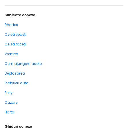
Subiecte conexe
Rhodes
Ce să vedeți
Ce să faceți
Vremea
Cum ajungem acolo
Deplasarea
Închirieri auto
Ferry
Cazare
Harta
Ghiduri conexe