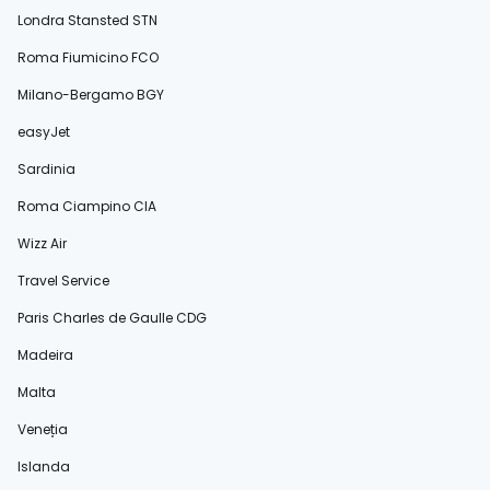
Londra Stansted STN
Roma Fiumicino FCO
Milano-Bergamo BGY
easyJet
Sardinia
Roma Ciampino CIA
Wizz Air
Travel Service
Paris Charles de Gaulle CDG
Madeira
Malta
Veneția
Islanda