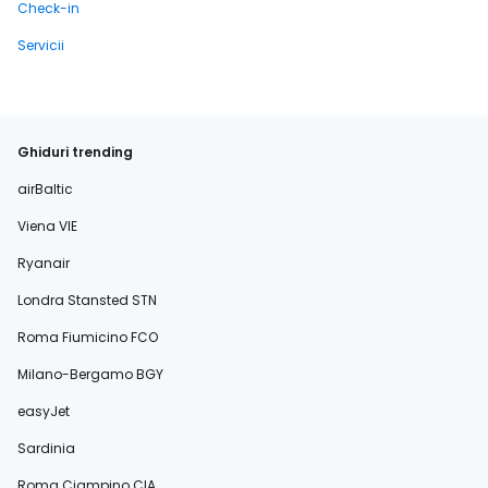
Check-in
Servicii
Ghiduri trending
airBaltic
Viena VIE
Ryanair
Londra Stansted STN
Roma Fiumicino FCO
Milano-Bergamo BGY
easyJet
Sardinia
Roma Ciampino CIA