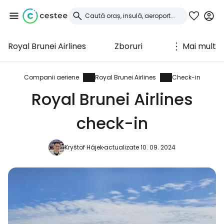
Royal Brunei Airlines
Zboruri
Mai mult
Conectați-vă la
Cestee
Companii aeriene
Royal Brunei Airlines
Check-in
Royal Brunei Airlines
... comunitatea mondială a călătorilor
check-in
Continuați cu Google
Kryštof Hájek
actualizate 10. 09. 2024
Continuați cu Facebook
Continuați cu e-mailul