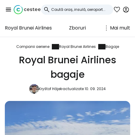
Royal Brunei Airlines
Zboruri
Mai mult
Conectați-vă la
Cestee
Companii aeriene
Royal Brunei Airlines
Bagaje
Royal Brunei Airlines
... comunitatea mondială a călătorilor
bagaje
Continuați cu Google
Kryštof Hájek
actualizate 10. 09. 2024
Continuați cu Facebook
Continuați cu e-mailul