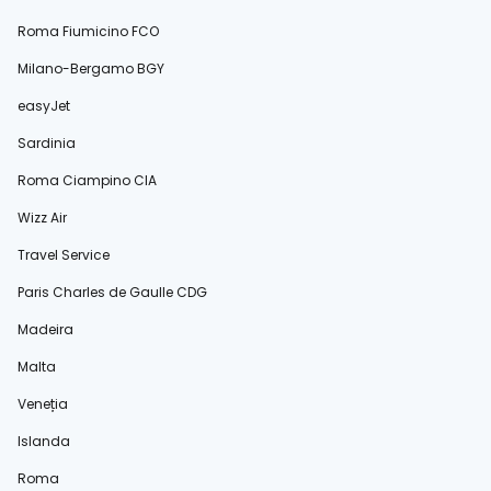
Roma Fiumicino FCO
Milano-Bergamo BGY
easyJet
Sardinia
Roma Ciampino CIA
Wizz Air
Travel Service
Paris Charles de Gaulle CDG
Madeira
Malta
Veneția
Islanda
Roma