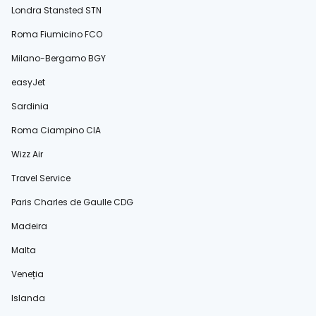
Londra Stansted STN
Roma Fiumicino FCO
Milano-Bergamo BGY
easyJet
Sardinia
Roma Ciampino CIA
Wizz Air
Travel Service
Paris Charles de Gaulle CDG
Madeira
Malta
Veneția
Islanda