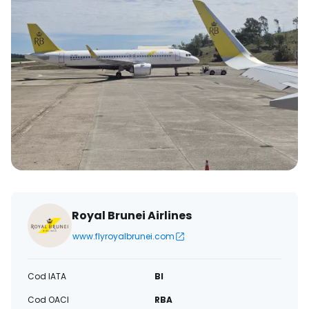
Royal Brunei Airlines
www.flyroyalbrunei.com
Cod IATA
BI
Cod OACI
RBA