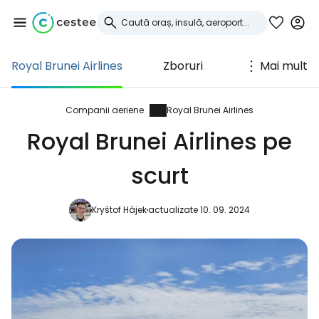
Royal Brunei Airlines
Zboruri
Mai mult
Conectați-vă la
Cestee
Companii aeriene
Royal Brunei Airlines
Royal Brunei Airlines pe
... comunitatea mondială a călătorilor
scurt
Continuați cu Google
Kryštof Hájek
actualizate 10. 09. 2024
Continuați cu Facebook
Continuați cu e-mailul