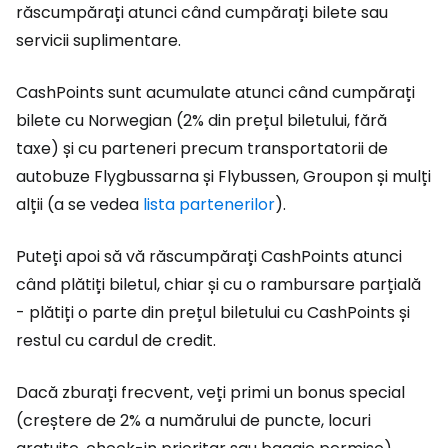
răscumpărați atunci când cumpărați bilete sau
servicii suplimentare.
CashPoints sunt acumulate atunci când cumpărați
bilete cu Norwegian (2% din prețul biletului, fără
taxe) și cu parteneri precum transportatorii de
autobuze Flygbussarna și Flybussen, Groupon și mulți
alții (a se vedea
lista partenerilor
).
Puteți apoi să vă răscumpărați CashPoints atunci
când plătiți biletul, chiar și cu o rambursare parțială
- plătiți o parte din prețul biletului cu CashPoints și
restul cu cardul de credit.
Dacă zburați frecvent, veți primi un bonus special
(creștere de 2% a numărului de puncte, locuri