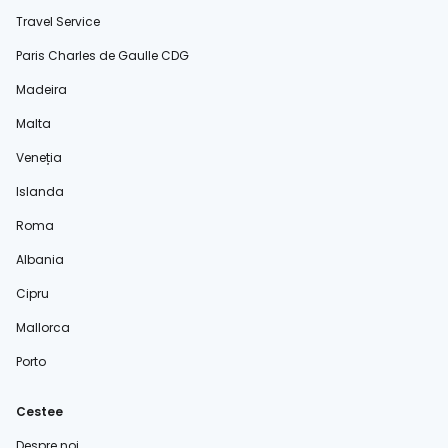
Travel Service
Paris Charles de Gaulle CDG
Madeira
Malta
Veneția
Islanda
Roma
Albania
Cipru
Mallorca
Porto
Cestee
Despre noi