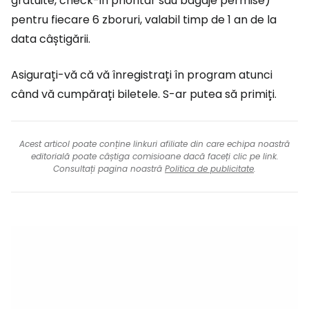
gratuite, check-in prioritar sau bagaje permise)
pentru fiecare 6 zboruri, valabil timp de 1 an de la
data câștigării.
Asigurați-vă că vă înregistrați în program atunci
când vă cumpărați biletele. S-ar putea să primiți.
Acest articol poate conține linkuri afiliate din care echipa noastră
editorială poate câștiga comisioane dacă faceți clic pe link.
Consultați pagina noastră
Politica de publicitate
.