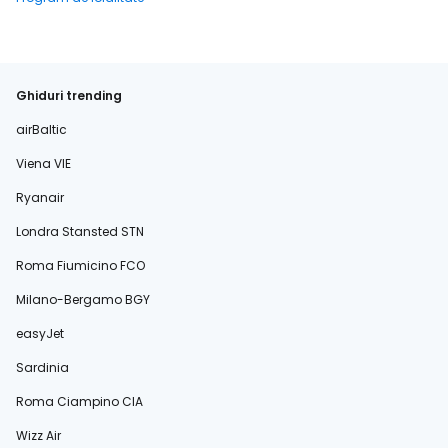
Ghiduri trending
airBaltic
Viena VIE
Ryanair
Londra Stansted STN
Roma Fiumicino FCO
Milano-Bergamo BGY
easyJet
Sardinia
Roma Ciampino CIA
Wizz Air