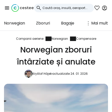
Norwegian
Zboruri
Bagaje
Mai mult
Conectați-vă la
Cestee
Companii aeriene
Norwegian
Compensare
Norwegian zboruri
... comunitatea mondială a călătorilor
întârziate și anulate
Continuați cu Google
Kryštof Hájek
actualizate 24. 01. 2026
Continuați cu Facebook
Continuați cu e-mailul