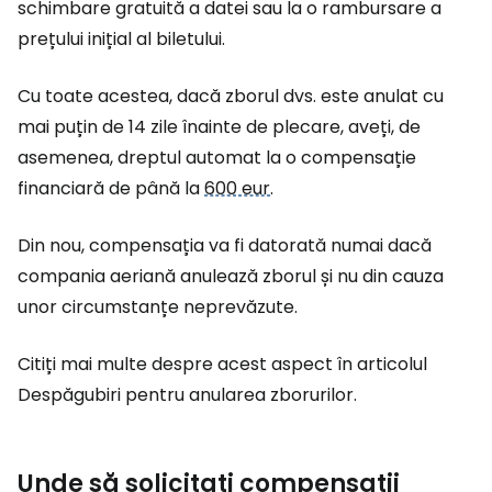
schimbare gratuită a datei sau la o rambursare a
prețului inițial al biletului.
Cu toate acestea, dacă zborul dvs. este anulat cu
mai puțin de 14 zile înainte de plecare, aveți, de
asemenea, dreptul automat la o compensație
financiară de până la
600 eur
.
Din nou, compensația va fi datorată numai dacă
compania aeriană anulează zborul și nu din cauza
unor circumstanțe neprevăzute.
Citiți mai multe despre acest aspect în articolul
Despăgubiri pentru anularea zborurilor.
Unde să solicitați compensații