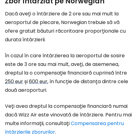
Zbor întârziat pe Norwegian
Dacă aveți o întârziere de 2 ore sau mai mult la
aeroportul de plecare, Norwegian trebuie să vă
ofere gratuit băuturi răcoritoare proporționale cu
durata întârzierii.
În cazul în care întârzierea la aeroportul de sosire
este de 3 ore sau mai mult, aveți, de asemenea,
dreptul la o compensație financiară cuprinsă între
250 eur
și
600 eur
, în funcție de distanța dintre cele
două aeroporturi.
Veți avea dreptul la compensație financiară numai
dacă Wizz Air este vinovată de întârziere. Pentru mai
multe informații, consultați
Compensarea pentru
întârzierile zborurilor
.