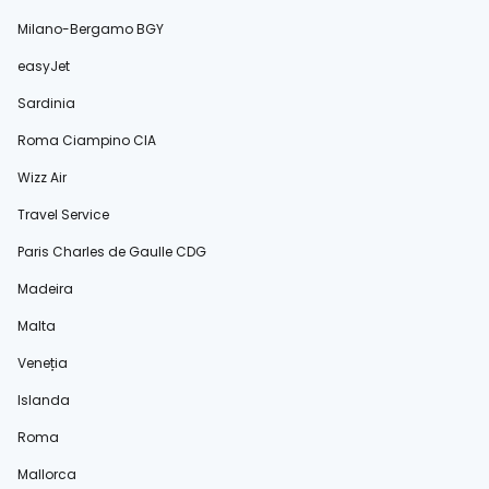
Milano-Bergamo BGY
easyJet
Sardinia
Roma Ciampino CIA
Wizz Air
Travel Service
Paris Charles de Gaulle CDG
Madeira
Malta
Veneția
Islanda
Roma
Mallorca