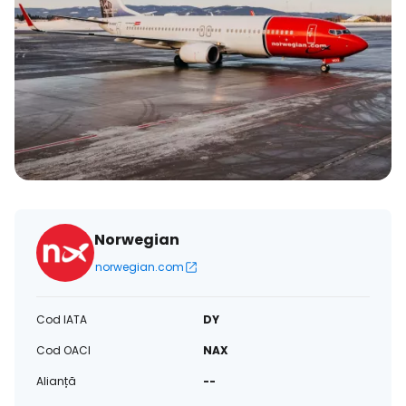
Norwegian
norwegian.com
Cod IATA
DY
Cod OACI
NAX
Alianță
--