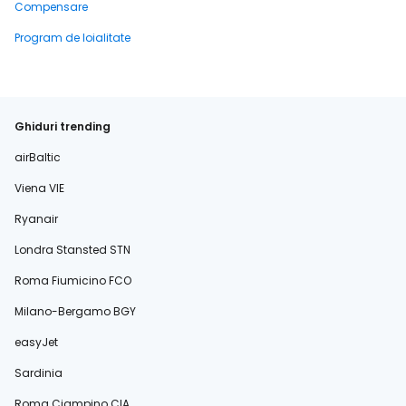
Compensare
Program de loialitate
Ghiduri trending
airBaltic
Viena VIE
Ryanair
Londra Stansted STN
Roma Fiumicino FCO
Milano-Bergamo BGY
easyJet
Sardinia
Roma Ciampino CIA