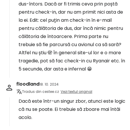
dus-întors. Dacă ar fi trimis ceva prin poștă
pentru check-in, dar nu am primit nici asta de
la ei. Edit: cel puțin am check-in în e-mail
pentru călătoria de dus, dar încă nimic pentru
călătoria de întoarcere. Prima parte nu
trebuie să fie parcursă cu avionul ca să sară?
Altfel nu știu 🫣 În general site-ul lor e o mare
tragedie, pot să fac check-in cu Ryanair etc. în
5 secunde, dar asta e infernal 😁
floodland
18. 10. 2024
Tradus din cestee.cz
Vezi textul original
Dacă este într-un singur zbor, atunci este logic
că nu se poate. Ei trebuie să zboare mai întâi
acolo.