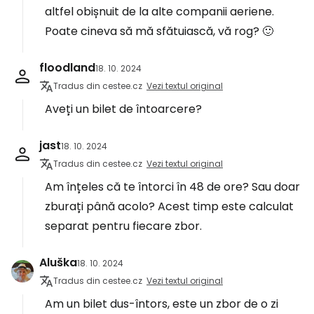
altfel obișnuit de la alte companii aeriene.
Poate cineva să mă sfătuiască, vă rog? 🙂
floodland
18. 10. 2024
Tradus din cestee.cz
Vezi textul original
Aveți un bilet de întoarcere?
jast
18. 10. 2024
Tradus din cestee.cz
Vezi textul original
Am înțeles că te întorci în 48 de ore? Sau doar
zburați până acolo? Acest timp este calculat
separat pentru fiecare zbor.
Aluška
18. 10. 2024
Tradus din cestee.cz
Vezi textul original
Am un bilet dus-întors, este un zbor de o zi