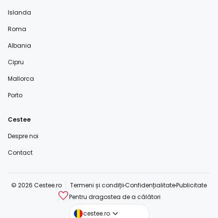
Islanda
Roma
Albania
Cipru
Mallorca
Porto
Cestee
Despre noi
Contact
© 2026 Cestee.ro
Termeni și condiții
Confidențialitate
Publicitate
Pentru dragostea de a călători
cestee.com
cestee.ro