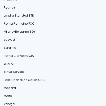
Ryanair
Londra Stansted STN
Roma Fiumicino FCO
Milano-Bergamo BGY
easyJet
Sardinia
Roma Ciampino CIA
Wizz Air
Travel Service
Paris Charles de Gaulle CDG
Madeira
Malta
Veneția