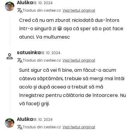
Aluška
18. 10. 2024
Tradus din cestee.cz
Vezi textul original
Cred că nu am zburat niciodată dus-întors
într-o singură zi 😁 așa că sper să o pot face
atunci. Va multumesc
satusinka
18. 10. 2024
Tradus din cestee.cz
Vezi textul original
Sunt sigur că vei fi bine, am făcut-o acum
câteva săptămâni, trebuie să mergi mai întâi
acolo și după aceea a trebuit să mă
înregistrez pentru călătoria de întoarcere. Nu
vă faceți griji.
Aluška
18. 10. 2024
Tradus din cestee.cz
Vezi textul original