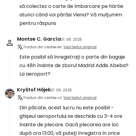
să colectez o carte de îmbarcare pe hârtie
atunci când voi părăsi Viena? Vă mulțumim
pentru răspuns
Montse C. García
01. 06. 2025
Tradus din cestee.es
Vezi textul original
Este posibil să înregistrați o parte din bagaje
cu 48h înainte de zborul Madrid Addis Abeba?
La aeroport?
Kryštof Hájek
01. 06. 2025
Tradus din cestee.cz
Vezi textul original
Din păcate, acest lucru nu este posibil -
ghișeul aeroportului se deschide cu 3-4 ore
înainte de plecare. Dacă plecarea are loc
după ora 13:00, vă puteți înregistra în orice