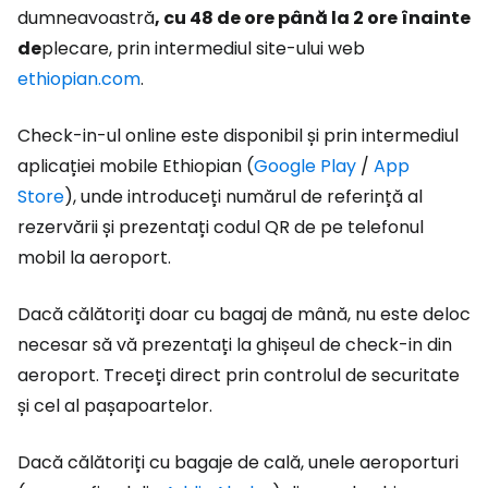
dumneavoastră
, cu 48 de ore până la 2 ore înainte
de
plecare, prin intermediul site-ului web
ethiopian.com
.
Check-in-ul online este disponibil și prin intermediul
aplicației mobile Ethiopian (
Google Play
/
App
Store
), unde introduceți numărul de referință al
rezervării și prezentați codul QR de pe telefonul
mobil la aeroport.
Dacă călătoriți doar cu bagaj de mână, nu este deloc
necesar să vă prezentați la ghișeul de check-in din
aeroport. Treceți direct prin controlul de securitate
și cel al pașapoartelor.
Dacă călătoriți cu bagaje de cală, unele aeroporturi