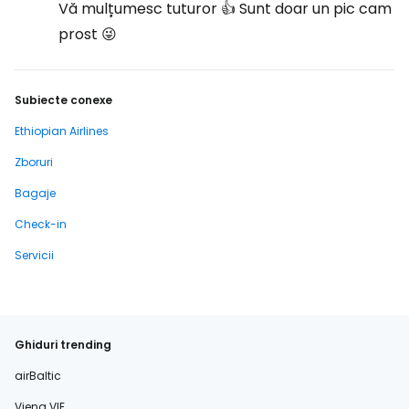
Vă mulțumesc tuturor 👍 Sunt doar un pic cam
prost 😜
Subiecte conexe
Ethiopian Airlines
Zboruri
Bagaje
Check-in
Servicii
Ghiduri trending
airBaltic
Viena VIE