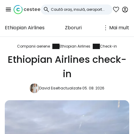
Ethiopian Airlines
Zboruri
Mai mult
Conectați-vă la
Cestee
Companii aeriene
Ethiopian Airlines
Check-in
Ethiopian Airlines check-
... comunitatea mondială a călătorilor
in
Continuați cu Google
David Eiselt
actualizate 05. 08. 2026
Continuați cu Facebook
Continuați cu e-mailul