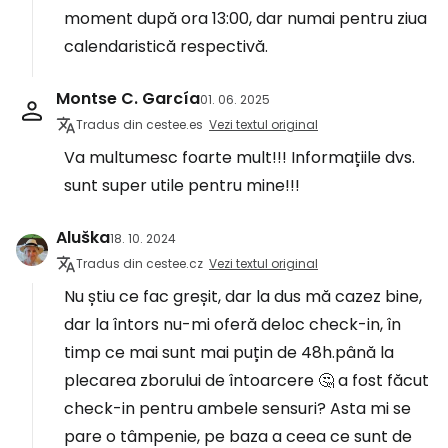
moment după ora 13:00, dar numai pentru ziua
calendaristică respectivă.
Montse C. García
01. 06. 2025
Tradus din cestee.es
Vezi textul original
Va multumesc foarte mult!!! Informațiile dvs.
sunt super utile pentru mine!!!
Aluška
18. 10. 2024
Tradus din cestee.cz
Vezi textul original
Nu știu ce fac greșit, dar la dus mă cazez bine,
dar la întors nu-mi oferă deloc check-in, în
timp ce mai sunt mai puțin de 48h.până la
plecarea zborului de întoarcere 🤔 a fost făcut
check-in pentru ambele sensuri? Asta mi se
pare o tâmpenie, pe baza a ceea ce sunt de