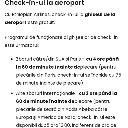
Check-in-ul la aeroport
Cu Ethiopian Airlines, check-in-ul la
ghișeul de la
aeroport
este gratuit.
Programul de funcționare al ghișeelor de check-in
este următorul:
Zboruri către/din SUA și Paris –
cu 4 ore până
la 60 de minute înainte de
plecare (pentru
plecările din Paris, check-in-ul se închide cu 75
de minute înainte de plecare)
Alte zboruri internaționale –
cu 3 ore până la
60 de minute înainte de
plecare (pentru
plecările de seară din Addis Abeba către
Europa și America de Nord, check-in-ul este
disponibil după ora 13:00, indiferent de ora de