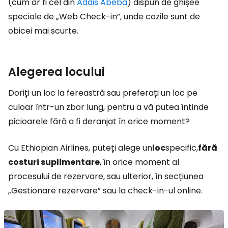
(cum ar fi cel din
Addis Abeba
) dispun de ghișee
speciale de „Web Check-in”, unde cozile sunt de
obicei mai scurte.
Alegerea locului
Doriți un loc la fereastră sau preferați un loc pe
culoar într-un zbor lung, pentru a vă putea întinde
picioarele fără a fi deranjat în orice moment?
Cu Ethiopian Airlines, puteți alege un
loc
specific,
fără
costuri suplimentare
, în orice moment al
procesului de rezervare, sau ulterior, în secțiunea
„Gestionare rezervare” sau la check-in-ul online.