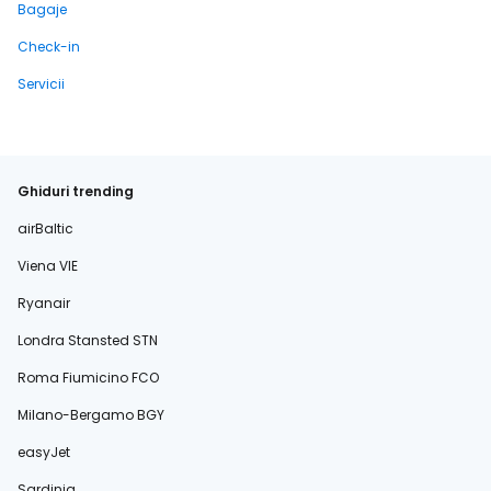
Bagaje
Check-in
Servicii
Ghiduri trending
airBaltic
Viena VIE
Ryanair
Londra Stansted STN
Roma Fiumicino FCO
Milano-Bergamo BGY
easyJet
Sardinia