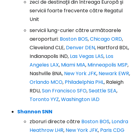
zeci de destinații din întreaga Europă și
servicii foarte frecvente către Regatul
Unit
servicii lung-curier către următoarele
aeroporturi:
Boston BOS
,
Chicago ORD
,
Cleveland CLE,
Denver DEN
, Hartford BDL,
Indianapolis IND,
Las Vegas LAS
,
Los
Angeles LAX
,
Miami MIA
,
Minneapolis MSP
,
Nashville BNA,
New York JFK
,
Newark EWR
,
Orlando MCO
,
Philadelphia PHL
, Raleigh
RDU,
San Francisco SFO
,
Seattle SEA
,
Toronto YYZ
,
Washington IAD
Shannon SNN
zboruri directe către
Boston BOS
,
Londra
Heathrow LHR
,
New York JFK
,
Paris CDG