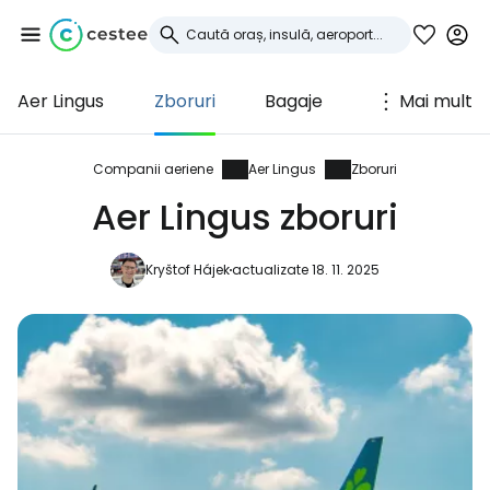
Aer Lingus
Zboruri
Bagaje
Mai mult
Conectați-vă la
Cestee
Companii aeriene
Aer Lingus
Zboruri
Aer Lingus zboruri
... comunitatea mondială a călătorilor
Kryštof Hájek
actualizate 18. 11. 2025
Continuați cu Google
Continuați cu Facebook
Continuați cu e-mailul