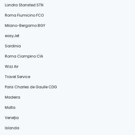
Londra Stansted STN
Roma Fiumicino FCO
Milano-Bergamo BGY
easyJet
Sardinia
Roma Ciampino CIA
Wizz Air
Travel Service
Paris Charles de Gaulle CDG
Madeira
Malta
Veneția
Islanda