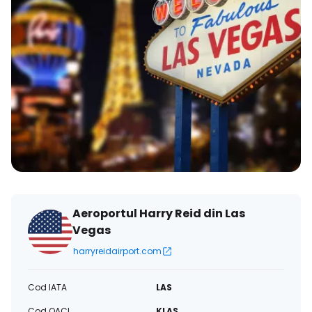
Aeroportul Harry Reid din Las
Vegas
harryreidairport.com
Cod IATA
LAS
Cod OACI
KLAS