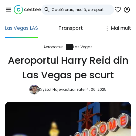
Las Vegas LAS
Transport
Mai mult
Conectați-vă la
Cestee
Aeroporturi
Las Vegas
Aeroportul Harry Reid din
... comunitatea mondială a călătorilor
Las Vegas pe scurt
Continuați cu Google
Kryštof Hájek
actualizate 14. 06. 2025
Continuați cu Facebook
Continuați cu e-mailul