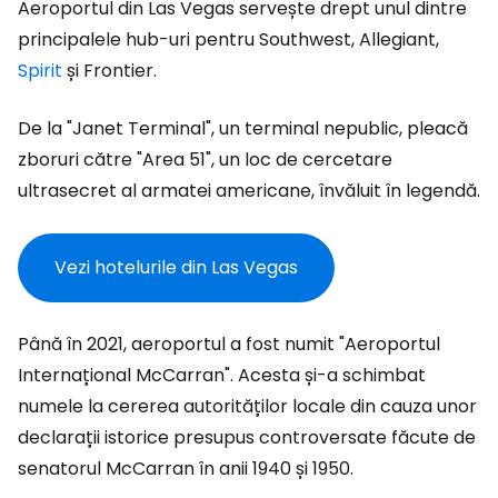
Aeroportul din Las Vegas servește drept unul dintre
principalele hub-uri pentru Southwest, Allegiant,
Spirit
și Frontier.
De la "Janet Terminal", un terminal nepublic, pleacă
zboruri către "Area 51", un loc de cercetare
ultrasecret al armatei americane, învăluit în legendă.
Vezi hotelurile din Las Vegas
Până în 2021, aeroportul a fost numit "Aeroportul
Internațional McCarran". Acesta și-a schimbat
numele la cererea autorităților locale din cauza unor
declarații istorice presupus controversate făcute de
senatorul McCarran în anii 1940 și 1950.