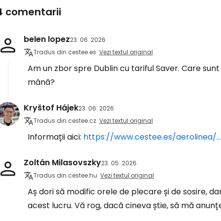
... comunitatea mondială a călătorilo
4 comentarii
Co
belen lopez
23. 06. 2026
Tradus din cestee.es
Vezi textul original
Am un zbor spre Dublin cu tariful Saver. Care sun
Con
mână?
Kryštof Hájek
23. 06. 2026
Cont
Tradus din cestee.cz
Vezi textul original
Informații aici:
https://www.cestee.es/aerolinea/..
Zoltán Milasovszky
23. 05. 2026
Tradus din cestee.hu
Vezi textul original
Aș dori să modific orele de plecare și de sosire, dar
acest lucru. Vă rog, dacă cineva știe, să mă anun