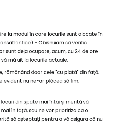
re la modul în care locurile sunt alocate în
transatlantice) - Obișnuiam să verific
rilor sunt deja ocupate, acum, cu 24 de ore
să mă uit la locurile actuale.
te, rămânând doar cele "cu plată" din față.
de evident nu ne-ar plăcea să fim.
ocuri din spate mai întâi și merită să
ai în față, sau ne vor prioritiza ca o
rită să așteptați pentru a vă asigura că nu