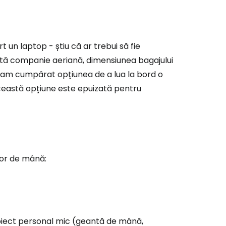
t un laptop - știu că ar trebui să fie
stă companie aeriană, dimensiunea bagajului
am cumpărat opțiunea de a lua la bord o
această opțiune este epuizată pentru
lor de mână:
biect personal mic (geantă de mână,