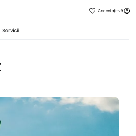
Conectați-vă
Servicii
t