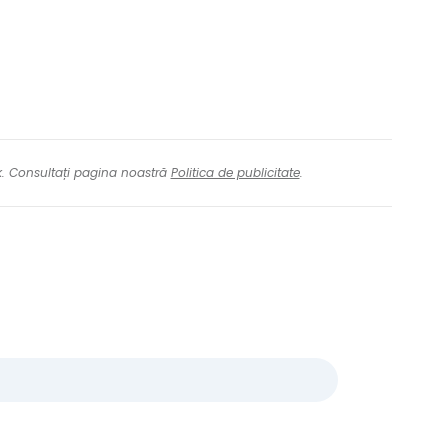
nk. Consultați pagina noastră
Politica de publicitate
.
ă la Cestee