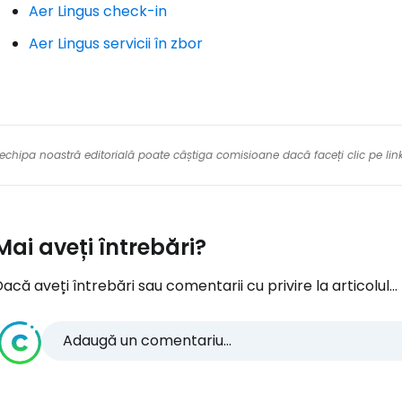
Aer Lingus check-in
Aer Lingus servicii în zbor
re echipa noastră editorială poate câștiga comisioane dacă faceți clic pe li
Mai aveți întrebări?
acă aveți întrebări sau comentarii cu privire la articolul...
Adaugă un comentariu...
Conectați-v