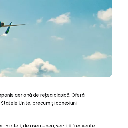
ompanie aeriană de rețea clasică. Oferă
 Statele Unite, precum și conexiuni
ar va oferi, de asemenea, servicii frecvente