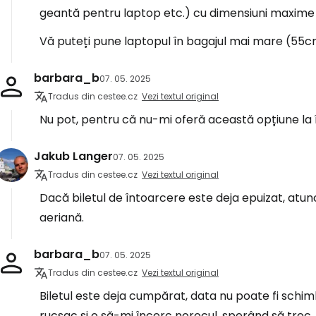
geantă pentru laptop etc.) cu dimensiuni maxim
Vă puteți pune laptopul în bagajul mai mare (55c
barbara_b
07. 05. 2025
Tradus din cestee.cz
Vezi textul original
Nu pot, pentru că nu-mi oferă această opțiune la
Jakub Langer
07. 05. 2025
Tradus din cestee.cz
Vezi textul original
Dacă biletul de întoarcere este deja epuizat, atu
aeriană.
barbara_b
07. 05. 2025
Tradus din cestee.cz
Vezi textul original
Biletul este deja cumpărat, data nu poate fi schi
rucsac și o să-mi încerc norocul, sperând să trec.