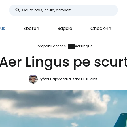
gus
Zboruri
Bagaje
Check-in
Companii aeriene
Aer Lingus
Aer Lingus pe scur
Kryštof Hájek
actualizate 18. 11. 2025