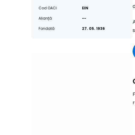
d
Cod OACI
EIN
Alianță
--
A
Fondată
27. 05. 1936
s
F
r