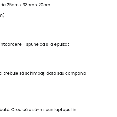
e de 25cm x 33cm x 20cm.
m).
 întoarcere - spune că s-a epuizat
nci trebuie să schimbați data sau compania
mbată. Cred că o să-mi pun laptopul în