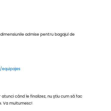
r
ntinuați cu Google
t dimensiunile admise pentru bagajul de
tinuați cu Facebook
inuați cu e-mailul
./equipajes
 atunci când le finalizez, nu știu cum să fac
țe. Va multumesc!