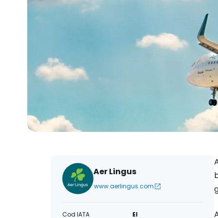
A
Aer Lingus
b
www.aerlingus.com
g
A
Cod IATA
EI