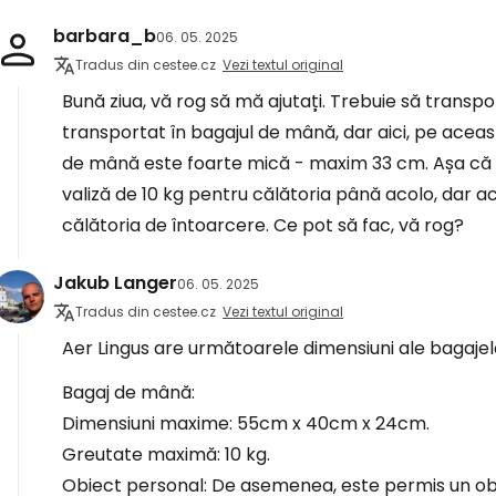
barbara_b
06. 05. 2025
Tradus din cestee.cz
Vezi textul original
Bună ziua, vă rog să mă ajutați. Trebuie să transpor
transportat în bagajul de mână, dar aici, pe acea
de mână este foarte mică - maxim 33 cm. Așa că 
valiză de 10 kg pentru călătoria până acolo, dar 
călătoria de întoarcere. Ce pot să fac, vă rog?
Jakub Langer
06. 05. 2025
Tradus din cestee.cz
Vezi textul original
Aer Lingus are următoarele dimensiuni ale bagaje
Bagaj de mână:
Dimensiuni maxime: 55cm x 40cm x 24cm.
Greutate maximă: 10 kg.
Obiect personal: De asemenea, este permis un o