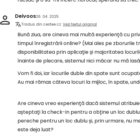
Deivoos
26. 04. 2025
Tradus din cestee.cz
Vezi textul original
Bună ziua, are cineva mai multă experiență cu privi
timpul înregistrării online? (Mai ales pe zborurile 
disponibilitatea prin aplicație și majoritatea locu
înainte de plecare, sistemul nici măcar nu mă lasă 
Vom fi doi, iar locurile duble din spate sunt ocupa
Au mai rămas câteva locuri la mijloc, în spate, un
Are cineva vreo experiență dacă sistemul atribuie l
așteptați la check-in pentru a obține un loc dublu m
pereche pentru un loc dublu și, prin urmare, nu me
este deja luat?