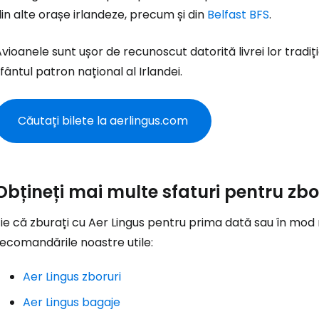
in alte orașe irlandeze, precum și din
Belfast BFS
.
vioanele sunt ușor de recunoscut datorită livrei lor tradițio
fântul patron național al Irlandei.
Căutați bilete la aerlingus.com
Obțineți mai multe sfaturi pentru zbo
ie că zburați cu Aer Lingus pentru prima dată sau în mod re
ecomandările noastre utile:
Aer Lingus zboruri
Aer Lingus bagaje