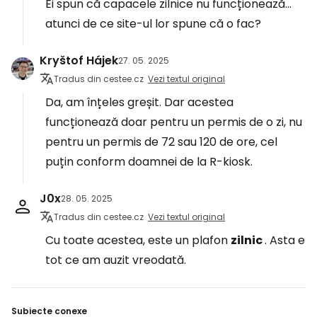
Ei spun că capacele zilnice nu funcționează...
atunci de ce site-ul lor spune că o fac?
Kryštof Hájek
27. 05. 2025
Tradus din cestee.cz
Vezi textul original
Da, am înțeles greșit. Dar acestea
funcționează doar pentru un permis de o zi, nu
pentru un permis de 72 sau 120 de ore, cel
puțin conform doamnei de la R-kiosk.
J0x
28. 05. 2025
Tradus din cestee.cz
Vezi textul original
Cu toate acestea, este un plafon
zilnic
. Asta e
tot ce am auzit vreodată.
Subiecte conexe