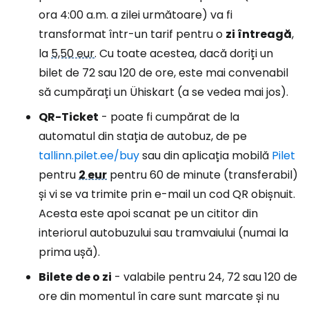
ora 4:00 a.m. a zilei următoare) va fi
transformat într-un tarif pentru o
zi întreagă
,
la
5,50 eur
. Cu toate acestea, dacă doriți un
bilet de 72 sau 120 de ore, este mai convenabil
să cumpărați un Ühiskart (a se vedea mai jos).
QR-Ticket
- poate fi cumpărat de la
automatul din stația de autobuz, de pe
tallinn.pilet.ee/buy
sau din aplicația mobilă
Pilet
pentru
2 eur
pentru 60 de minute (transferabil)
și vi se va trimite prin e-mail un cod QR obișnuit.
Acesta este apoi scanat pe un cititor din
interiorul autobuzului sau tramvaiului (numai la
prima ușă).
Bilete
de o zi
- valabile pentru 24, 72 sau 120 de
ore din momentul în care sunt marcate și nu