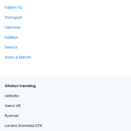
Tallinn TLL
Transport
Terminal
Hoteluri
Servicii
Sosiri și plecări
Ghiduri trending
airBaltic
Viena VIE
Ryanair
Londra Stansted STN