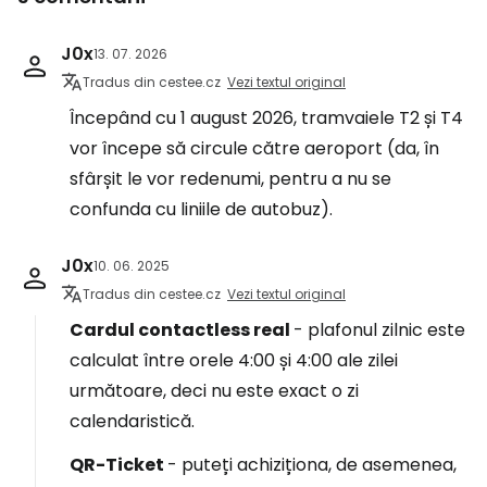
J0x
13. 07. 2026
Tradus din cestee.cz
Vezi textul original
Începând cu 1 august 2026, tramvaiele T2 și T4
vor începe să circule către aeroport (da, în
sfârșit le vor redenumi, pentru a nu se
confunda cu liniile de autobuz).
J0x
10. 06. 2025
Tradus din cestee.cz
Vezi textul original
Cardul contactless real
- plafonul zilnic este
calculat între orele 4:00 și 4:00 ale zilei
următoare, deci nu este exact o zi
calendaristică.
QR-Ticket
- puteți achiziționa, de asemenea,