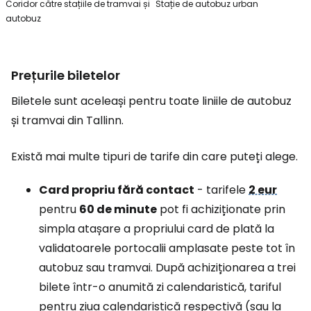
Coridor către stațiile de tramvai și
Stație de autobuz urban
autobuz
Prețurile biletelor
Biletele sunt aceleași pentru toate liniile de autobuz
și tramvai din Tallinn.
Există mai multe tipuri de tarife din care puteți alege.
Card propriu fără contact
- tarifele
2 eur
pentru
60 de minute
pot fi achiziționate prin
simpla atașare a propriului card de plată la
validatoarele portocalii amplasate peste tot în
autobuz sau tramvai. După achiziționarea a trei
bilete într-o anumită zi calendaristică, tariful
pentru ziua calendaristică respectivă (sau la