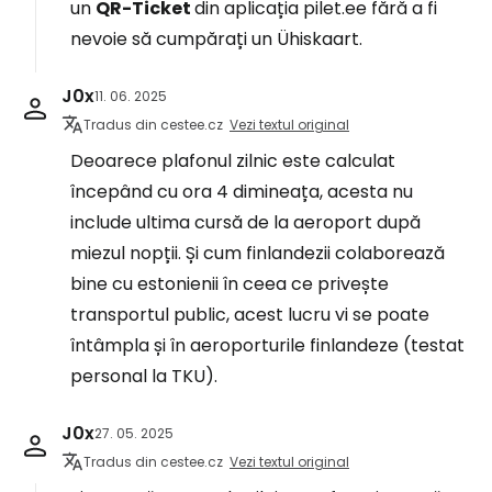
un
QR-Ticket
din aplicația pilet.ee fără a fi
nevoie să cumpărați un Ühiskaart.
J0x
11. 06. 2025
Tradus din cestee.cz
Vezi textul original
Deoarece plafonul zilnic este calculat
începând cu ora 4 dimineața, acesta nu
include ultima cursă de la aeroport după
miezul nopții. Și cum finlandezii colaborează
bine cu estonienii în ceea ce privește
transportul public, acest lucru vi se poate
întâmpla și în aeroporturile finlandeze (testat
personal la TKU).
J0x
27. 05. 2025
Tradus din cestee.cz
Vezi textul original