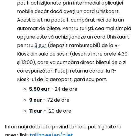
pot fi achiziționate prin intermediul aplicației
mobile decât dacă aveți un card Ühiskaart.
Acest bilet nu poate fi cumpărat nici de la un
automat de bilete. Pentru turiști, cea mai simplă
opțiune este să achiziționeze un card Ühiskaart
pentru
3 eur
(depozit rambursabil) de la R-
Kiosk din sala de sosiri (deschis între orele 4:30
și 13:00), care va cumpăra direct biletul de o zi
corespunzător. Puteți returna cardul la R-
Kiosk-ul de la aeroport, gară sau port.
5,50 eur
- 24 de ore
9 eur
- 72 de ore
11 eur
- 120 de ore
Informații detaliate privind tarifele pot fi găsite la
acest link:
tallinn.ee/en/pilet
.