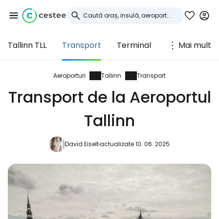
Tallinn TLL
Transport
Terminal
Mai mult
Conectați-vă la
Cestee
Aeroporturi
Tallinn
Transport
Transport de la Aeroportul
... comunitatea mondială a călătorilor
Tallinn
Continuați cu Google
David Eiselt
actualizate 10. 06. 2025
Continuați cu Facebook
Continuați cu e-mailul