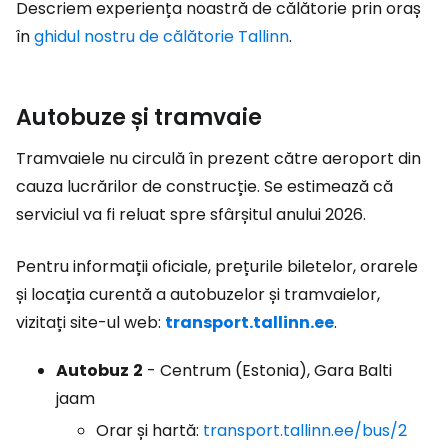
Descriem experiența noastră de călătorie prin oraș
în
ghidul nostru de călătorie Tallinn
.
Autobuze și tramvaie
Tramvaiele nu circulă în prezent către aeroport din
cauza lucrărilor de construcție. Se estimează că
serviciul va fi reluat spre sfârșitul anului 2026.
Pentru informații oficiale, prețurile biletelor, orarele
și locația curentă a autobuzelor și tramvaielor,
vizitați site-ul web:
transport.tallinn.ee
.
Autobuz
2
- Centrum (Estonia), Gara Balti
jaam
Orar și hartă:
transport.tallinn.ee/bus/2