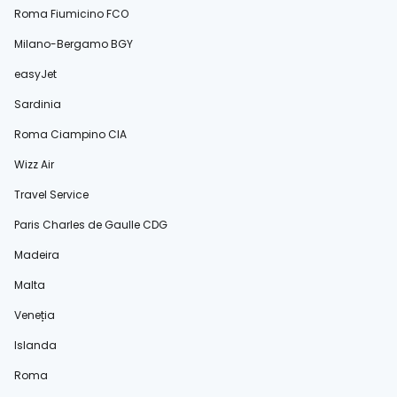
Roma Fiumicino FCO
Milano-Bergamo BGY
easyJet
Sardinia
Roma Ciampino CIA
Wizz Air
Travel Service
Paris Charles de Gaulle CDG
Madeira
Malta
Veneția
Islanda
Roma