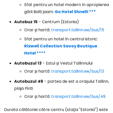
Sfat pentru un hotel modern în apropierea
gării Balti jaam:
Go Hotel Shnelli ***
Autobuz
15
- Centrum (Estonia)
Orar și hartă:
transport.tallinn.ee/bus/15
Sfat pentru un hotel în centrul istoric:
Rixwell Collection Savoy Boutique
Hotel ****
Autobuzul
13
- Estul și Vestul Tallinnului
Orar și hartă:
transport.tallinn.ee/bus/13
Autobuzul
49
- partea de est a orașului Tallinn,
plaja Piriti
Orar și hartă:
transport.tallinn.ee/bus/49
Durata călătoriei către centru (stația "Estonia") este