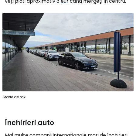
veți plăti aproximativ
8 eur
când mergeți în centru.
Stație de taxi
Închirieri auto
Mai multe companii internaționale mari de închirieri