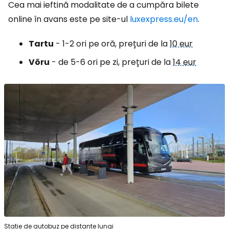
Cea mai ieftină modalitate de a cumpăra bilete
online în avans este pe site-ul
luxexpress.eu/en
.
Tartu
- 1-2 ori pe oră, prețuri de la
10 eur
Võru
- de 5-6 ori pe zi, prețuri de la
14 eur
Stație de autobuz pe distanțe lungi