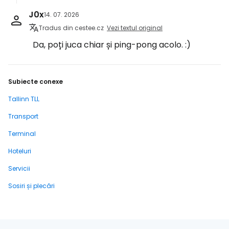
J0x
14. 07. 2026
Tradus din cestee.cz
Vezi textul original
Da, poți juca chiar și ping-pong acolo. :)
Subiecte conexe
Tallinn TLL
Transport
Terminal
Hoteluri
Servicii
Sosiri și plecări