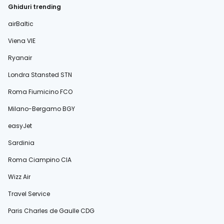
Ghiduri trending
airBaltic
Viena VIE
Ryanair
Londra Stansted STN
Roma Fiumicino FCO
Milano-Bergamo BGY
easyJet
Sardinia
Roma Ciampino CIA
Wizz Air
Travel Service
Paris Charles de Gaulle CDG