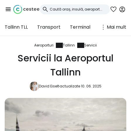
Tallinn TLL
Transport
Terminal
Mai mult
Conectați-vă la
Cestee
Aeroporturi
Tallinn
Servicii
Servicii la Aeroportul
... comunitatea mondială a călătorilor
Tallinn
Continuați cu Google
David Eiselt
actualizate 10. 06. 2025
Continuați cu Facebook
Continuați cu e-mailul