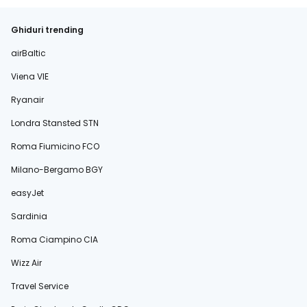
Ghiduri trending
airBaltic
Viena VIE
Ryanair
Londra Stansted STN
Roma Fiumicino FCO
Milano-Bergamo BGY
easyJet
Sardinia
Roma Ciampino CIA
Wizz Air
Travel Service