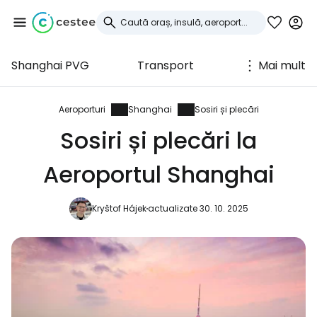
Shanghai PVG
Transport
Mai mult
Conectați-vă la
Cestee
Aeroporturi
Shanghai
Sosiri și plecări
Sosiri și plecări la
... comunitatea mondială a călătorilor
Aeroportul Shanghai
Continuați cu Google
Kryštof Hájek
actualizate 30. 10. 2025
Continuați cu Facebook
Continuați cu e-mailul