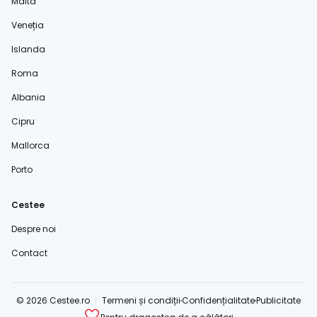
Malta
Veneția
Islanda
Roma
Albania
Cipru
Mallorca
Porto
Cestee
Despre noi
Contact
© 2026 Cestee.ro
Termeni și condiții
Confidențialitate
Publicitate