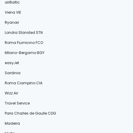
airBaltic
Viena VIE
Ryanair
Londra Stansted STN
Roma Fiumicino FCO
Milano-Bergamo BGY
easyJet
Sardinia
Roma Ciampino CIA
Wizz Air
Travel Service
Paris Charles de Gaulle CDG
Madeira