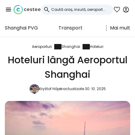
Shanghai PVG
Transport
Mai mult
Conectați-vă la
Cestee
Aeroporturi
Shanghai
Hoteluri
Hoteluri lângă Aeroportul
... comunitatea mondială a călătorilor
Shanghai
Continuați cu Google
Kryštof Hájek
actualizate 30. 10. 2025
Continuați cu Facebook
Continuați cu e-mailul