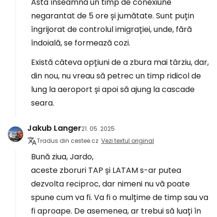
Asta înseamnă un timp de conexiune
negarantat de 5 ore și jumătate. Sunt puțin
îngrijorat de controlul imigrației, unde, fără
îndoială, se formează cozi.
Există câteva opțiuni de a zbura mai târziu, dar,
din nou, nu vreau să petrec un timp ridicol de
lung la aeroport și apoi să ajung la cascade
seara.
Jakub Langer
21. 05. 2025
Tradus din cestee.cz
Vezi textul original
Bună ziua, Jardo,
aceste zboruri TAP și LATAM s-ar putea
dezvolta reciproc, dar nimeni nu vă poate
spune cum va fi. Va fi o mulțime de timp sau va
fi aproape. De asemenea, ar trebui să luați în