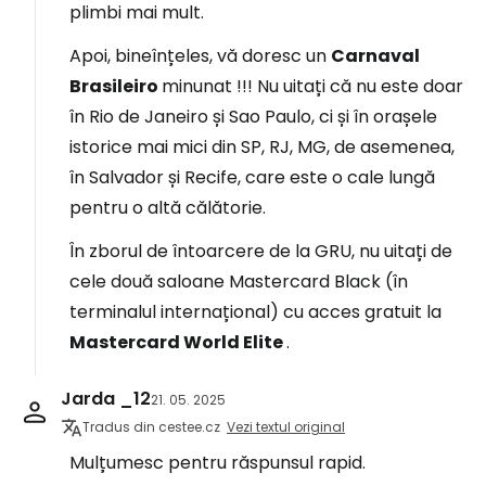
plimbi mai mult.
Apoi, bineînțeles, vă doresc un
Carnaval
Brasileiro
minunat !!! Nu uitați că nu este doar
în Rio de Janeiro și Sao Paulo, ci și în orașele
istorice mai mici din SP, RJ, MG, de asemenea,
în Salvador și Recife, care este o cale lungă
pentru o altă călătorie.
În zborul de întoarcere de la GRU, nu uitați de
cele două saloane Mastercard Black (în
terminalul internațional) cu acces gratuit la
Mastercard World Elite
.
Jarda _12
21. 05. 2025
Tradus din cestee.cz
Vezi textul original
Mulțumesc pentru răspunsul rapid.