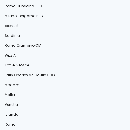
Roma Fiumicino FCO
Milano-Bergamo BGY
easyJet
Sardinia
Roma Ciampino CIA
Wizz Air
Travel Service
Paris Charles de Gaulle CDG
Madeira
Malta
Veneția
Islanda
Roma