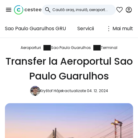
Sao Paulo Guarulhos GRU
Servicii
Mai mult
Conectați-vă la
Cestee
Aeroporturi
Sao Paulo Guarulhos
Terminal
Transfer la Aeroportul Sao
... comunitatea mondială a călătorilor
Paulo Guarulhos
Continuați cu Google
Kryštof Hájek
actualizate 04. 12. 2024
Continuați cu Facebook
Continuați cu e-mailul