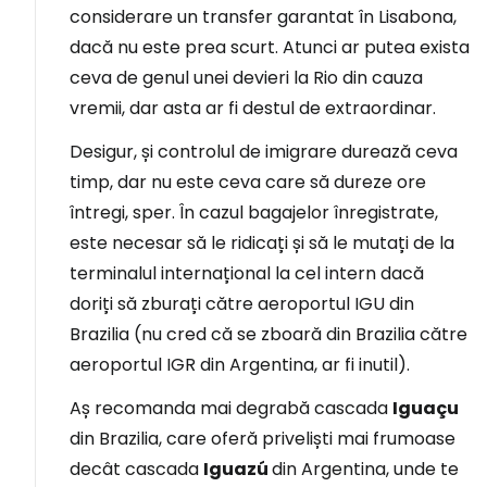
considerare un transfer garantat în Lisabona,
dacă nu este prea scurt. Atunci ar putea exista
ceva de genul unei devieri la Rio din cauza
vremii, dar asta ar fi destul de extraordinar.
Desigur, și controlul de imigrare durează ceva
timp, dar nu este ceva care să dureze ore
întregi, sper. În cazul bagajelor înregistrate,
este necesar să le ridicați și să le mutați de la
terminalul internațional la cel intern dacă
doriți să zburați către aeroportul IGU din
Brazilia (nu cred că se zboară din Brazilia către
aeroportul IGR din Argentina, ar fi inutil).
Aș recomanda mai degrabă cascada
Iguaçu
din Brazilia, care oferă priveliști mai frumoase
decât cascada
Iguazú
din Argentina, unde te