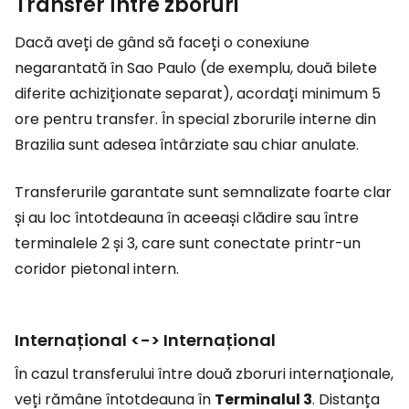
Transfer între zboruri
Dacă aveți de gând să faceți o conexiune
negarantată în Sao Paulo (de exemplu, două bilete
diferite achiziționate separat), acordați minimum 5
ore pentru transfer. În special zborurile interne din
Brazilia sunt adesea întârziate sau chiar anulate.
Transferurile garantate sunt semnalizate foarte clar
și au loc întotdeauna în aceeași clădire sau între
terminalele 2 și 3, care sunt conectate printr-un
coridor pietonal intern.
Internațional <-> Internațional
În cazul transferului între două zboruri internaționale,
veți rămâne întotdeauna în
Terminalul 3
. Distanța