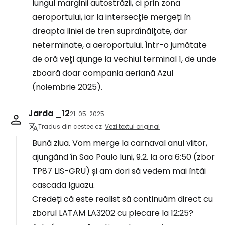
lungul marginii autostrăzii, ci prin zona
aeroportului, iar la intersecție mergeți în
dreapta liniei de tren supraînălțate, dar
neterminate, a aeroportului. Într-o jumătate
de oră veți ajunge la vechiul terminal 1, de unde
zboară doar compania aeriană Azul
(noiembrie 2025).
Jarda _12
21. 05. 2025
Tradus din cestee.cz
Vezi textul original
Bună ziua. Vom merge la carnaval anul viitor,
ajungând în Sao Paulo luni, 9.2. la ora 6:50 (zbor
TP87 LIS-GRU) și am dori să vedem mai întâi
cascada Iguazu.
Credeți că este realist să continuăm direct cu
zborul LATAM LA3202 cu plecare la 12:25?