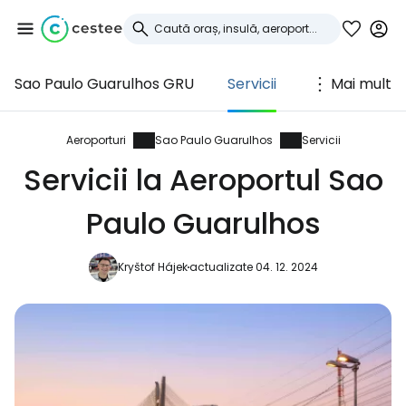
Sao Paulo Guarulhos GRU
Servicii
Mai mult
Conectați-vă la
Cestee
Aeroporturi
Sao Paulo Guarulhos
Servicii
Servicii la Aeroportul Sao
... comunitatea mondială a călătorilor
Paulo Guarulhos
Continuați cu Google
Kryštof Hájek
actualizate 04. 12. 2024
Continuați cu Facebook
Continuați cu e-mailul