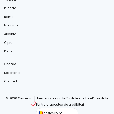
Islanda
Roma
Mallorca
Albania
Cipru
Porto
Cestee
Despre noi
Contact
© 2026 Cestee.ro
Termeni și condiții
Confidențialitate
Publicitate
Pentru dragostea de a călători
cestee.com
cestee.ro