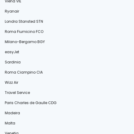
Viena VIE
Ryanair
Londra Stansted STN
Roma Fiumicino FCO
Milano-Bergamo BGY
easyJet
Sardinia
Roma Ciampino CIA
Wizz Air
Travel Service
Paris Charles de Gaulle CDG
Madeira
Malta
Veneția