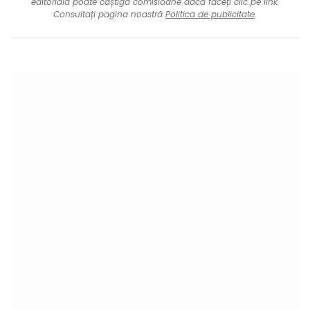
editorială poate câștiga comisioane dacă faceți clic pe link.
Consultați pagina noastră
Politica de publicitate
.