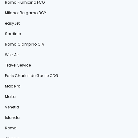
Roma Fiumicino FCO
Milano-Bergamo BGY
easyJet
Sardinia
Roma Ciampino CIA
Wizz Air
Travel Service
Paris Charles de Gaulle CDG
Madeira
Malta
Veneția
Islanda
Roma