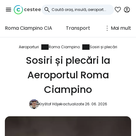
Roma Ciampino CIA
Transport
Mai mult
Conectați-vă la
Cestee
Aeroporturi
Roma Ciampino
Sosiri și plecări
Sosiri și plecări la
... comunitatea mondială a călătorilor
Aeroportul Roma
Continuați cu Google
Ciampino
Kryštof Hájek
actualizate 26. 06. 2026
Continuați cu Facebook
Continuați cu e-mailul