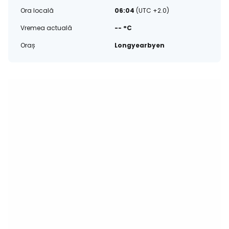
Ora locală
06:04
(UTC +2.0)
Vremea actuală
-- °C
Oraș
Longyearbyen