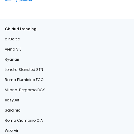
Ghiduri trending
airBaltic
Viena VIE
Ryanair
Londra Stansted STN
Roma Fiumicino FCO
Milano-Bergamo BGY
easyJet
Sardinia
Roma Ciampino CIA
Wizz Air