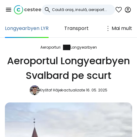
Longyearbyen LYR
Transport
Mai mult
Conectați-vă la
Cestee
Aeroporturi
Longyearbyen
Aeroportul Longyearbyen
... comunitatea mondială a călătorilor
Svalbard pe scurt
Continuați cu Google
Kryštof Hájek
actualizate 16. 05. 2025
Continuați cu Facebook
Continuați cu e-mailul