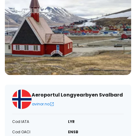
Aeroportul Longyearbyen Svalbard
avinor.no
Cod IATA
LYR
Cod OACI
ENSB