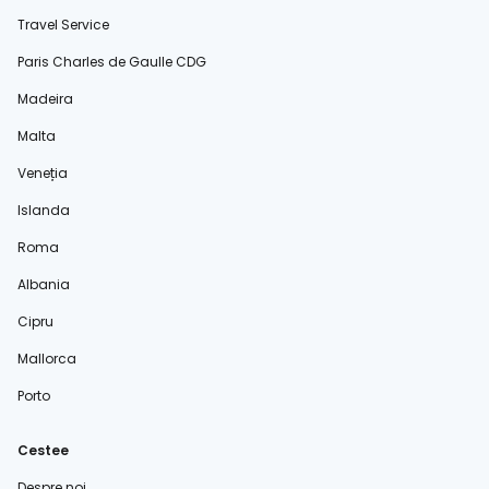
Travel Service
Paris Charles de Gaulle CDG
Madeira
Malta
Veneția
Islanda
Roma
Albania
Cipru
Mallorca
Porto
Cestee
Despre noi