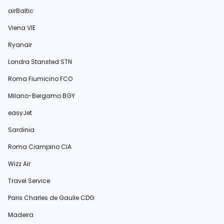
airBaltic
Viena VIE
Ryanair
Londra Stansted STN
Roma Fiumicino FCO
Milano-Bergamo BGY
easyJet
Sardinia
Roma Ciampino CIA
Wizz Air
Travel Service
Paris Charles de Gaulle CDG
Madeira