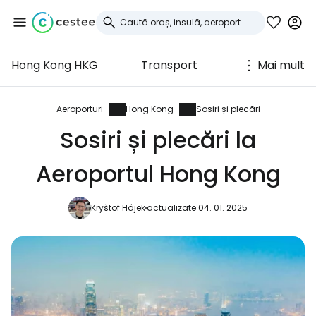
Hong Kong HKG
Transport
Mai mult
Conectați-vă la
Cestee
Aeroporturi
Hong Kong
Sosiri și plecări
Sosiri și plecări la
... comunitatea mondială a călătorilor
Aeroportul Hong Kong
Continuați cu Google
Kryštof Hájek
actualizate 04. 01. 2025
Continuați cu Facebook
Continuați cu e-mailul