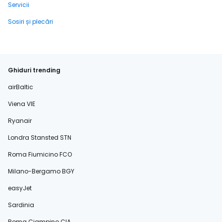
Servicii
Sosiri și plecări
Ghiduri trending
airBaltic
Viena VIE
Ryanair
Londra Stansted STN
Roma Fiumicino FCO
Milano-Bergamo BGY
easyJet
Sardinia
Roma Ciampino CIA