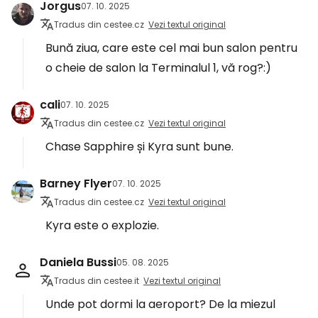
Jorgus
07. 10. 2025
Tradus din cestee.cz
Vezi textul original
Bună ziua, care este cel mai bun salon pentru
o cheie de salon la Terminalul 1, vă rog?:)
cali
07. 10. 2025
Tradus din cestee.cz
Vezi textul original
Chase Sapphire și Kyra sunt bune.
Barney Flyer
07. 10. 2025
Tradus din cestee.cz
Vezi textul original
Kyra este o explozie.
Daniela Bussi
05. 08. 2025
Tradus din cestee.it
Vezi textul original
Unde pot dormi la aeroport? De la miezul