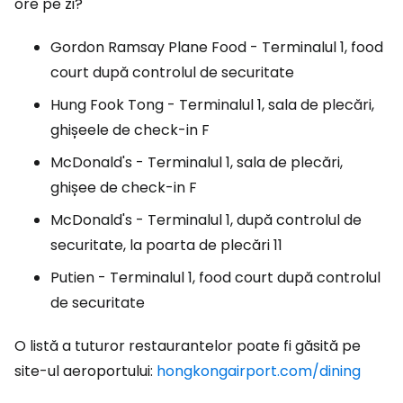
ore pe zi?
Gordon Ramsay Plane Food - Terminalul 1,
food
court
după controlul de securitate
Hung Fook Tong - Terminalul 1, sala de plecări,
ghișeele de check-in F
McDonald's - Terminalul 1, sala de plecări,
ghișee de check-in F
McDonald's - Terminalul 1, după controlul de
securitate, la poarta de plecări 11
Putien - Terminalul 1,
food court
după controlul
de securitate
O listă a tuturor restaurantelor poate fi găsită pe
site-ul aeroportului:
hongkongairport.com/dining