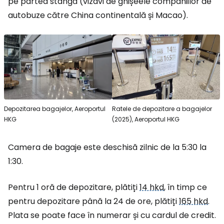
pe partea stângă (vizavi de ghișeele companiilor de
autobuze către China continentală și Macao).
Depozitarea bagajelor, Aeroportul
Ratele de depozitare a bagajelor
HKG
(2025), Aeroportul HKG
Camera de bagaje este deschisă zilnic de la 5:30 la
1:30.
Pentru 1 oră de depozitare, plătiți
14 hkd
, în timp ce
pentru depozitare până la 24 de ore, plătiți
165 hkd
.
Plata se poate face în numerar și cu cardul de credit.