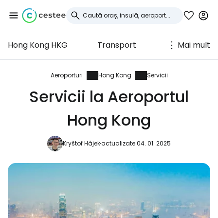
Hong Kong HKG
Transport
Mai mult
Conectați-vă la
Cestee
Aeroporturi
Hong Kong
Servicii
Servicii la Aeroportul
... comunitatea mondială a călătorilor
Hong Kong
Continuați cu Google
Kryštof Hájek
actualizate 04. 01. 2025
Continuați cu Facebook
Continuați cu e-mailul