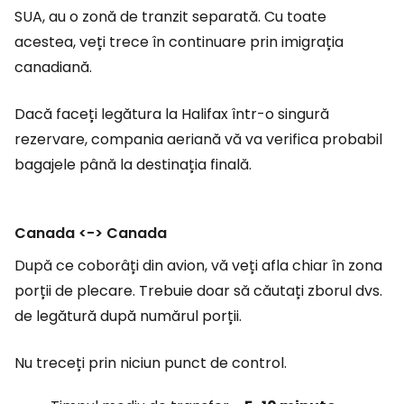
SUA, au o zonă de tranzit separată. Cu toate
acestea, veți trece în continuare prin imigrația
canadiană.
Dacă faceți legătura la Halifax într-o singură
rezervare, compania aeriană vă va verifica probabil
bagajele până la destinația finală.
Canada <-> Canada
După ce coborâți din avion, vă veți afla chiar în zona
porții de plecare. Trebuie doar să căutați zborul dvs.
de legătură după numărul porții.
Nu treceți prin niciun punct de control.