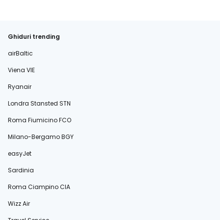
Ghiduri trending
airBaltic
Viena VIE
Ryanair
Londra Stansted STN
Roma Fiumicino FCO
Milano-Bergamo BGY
easyJet
Sardinia
Roma Ciampino CIA
Wizz Air