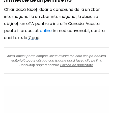
Am nevoie de un permis eTA?
Chiar dacă faceți doar o conexiune de la un zbor
internațional la un zbor internațional, trebuie să
obțineți un eTA pentru a intra în Canada. Acesta
poate fi procesat
online
în mod convenabil, contra
unei taxe, la
7 cad
.
Acest articol poate conține linkuri afiliate din care echipa noastră
editorială poate câștiga comisioane dacă faceți clic pe link.
Consultați pagina noastră
Politica de publicitate
.