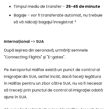
Timpul mediu de transfer -
25-45 de
minute
Bagaje - vor fi transferate automat, nu trebuie
să vă ridicați bagajul înregistrat *
Internațional -> SUA
După ieșirea din aeronavă, urmăriți semnele
"Connecting Flights" și "E-gates".
Pe Aeroportul Halifax există un punct de control al
imigrației din SUA, astfel încât, dacă faceți legătura
în Halifax pentru un zbor către SUA, nu va fi necesar
să treceți prin punctul de control al imigrației odată
ajuns în SUA.