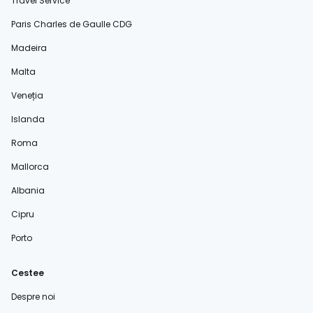
Travel Service
Paris Charles de Gaulle CDG
Madeira
Malta
Veneția
Islanda
Roma
Mallorca
Albania
Cipru
Porto
Cestee
Despre noi