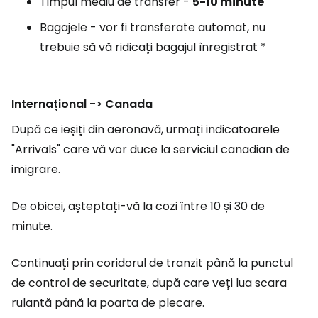
Timpul mediu de transfer -
5-10
minute
Bagajele - vor fi transferate automat, nu
trebuie să vă ridicați bagajul înregistrat *
Internațional -> Canada
După ce ieșiți din aeronavă, urmați indicatoarele
"Arrivals" care vă vor duce la serviciul canadian de
imigrare.
De obicei, așteptați-vă la cozi între 10 și 30 de
minute.
Continuați prin coridorul de tranzit până la punctul
de control de securitate, după care veți lua scara
rulantă până la poarta de plecare.