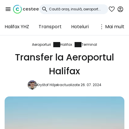
Halifax YHZ
Transport
Hoteluri
Mai mult
Conectați-vă la
Cestee
Aeroporturi
Halifax
Terminal
Transfer la Aeroportul
... comunitatea mondială a călătorilor
Halifax
Continuați cu Google
Kryštof Hájek
actualizate 26. 07. 2024
Continuați cu Facebook
Continuați cu e-mailul