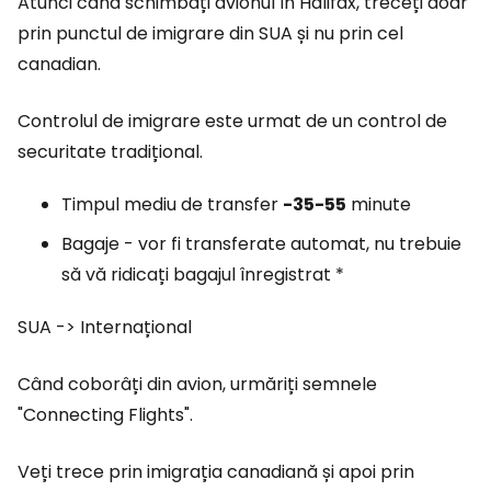
Atunci când schimbați avionul în Halifax, treceți doar
prin punctul de imigrare din SUA și nu prin cel
canadian.
Controlul de imigrare este urmat de un control de
securitate tradițional.
Timpul mediu de transfer
-35-55
minute
Bagaje - vor fi transferate automat, nu trebuie
să vă ridicați bagajul înregistrat *
SUA -> Internațional
Când coborâți din avion, urmăriți semnele
"Connecting Flights".
Veți trece prin imigrația canadiană și apoi prin